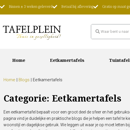
Binnen ± 3 weken geleverd
Betaal bij aflevering
Gratis op maat 
Home
Eetkamertafels
Tuintafel
Home
|
Blogs
|
Eetkamertafels
Categorie: Eetkamertafels
Een eetkamertafel bepaalt voor een groot deel de sfeer en het gebruik
pagina vind je duidelijke en praktische blogs die je helpen een tafel te ki
woonstijl en dagelijkse gebruik. We leggen uit waar je op moet letten 