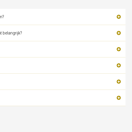
en?
 belangrijk?