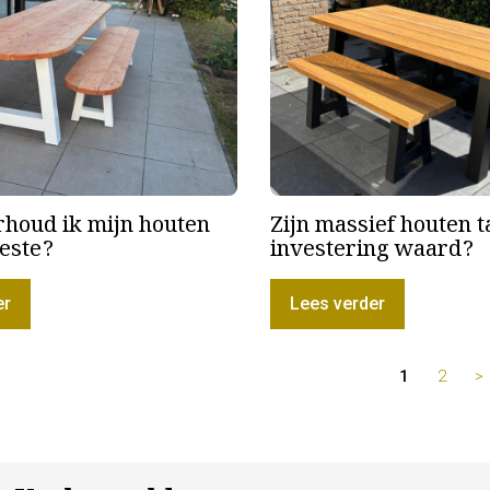
houd ik mijn houten
Zijn massief houten t
beste?
investering waard?
er
Lees verder
1
2
>