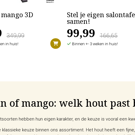
l mango 3D
Stel je eigen salontafe
samen!
9
99,99
349,99
166,65
en in huis!
Binnen +- 3 weken in huis!
n of mango: welk hout past 
soorten hebben hun eigen karakter, en de keuze is vooral een kwes
 klassieke keuze binnen ons assortiment. Het hout heeft een fijne,