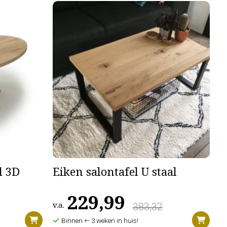
l 3D
Eiken salontafel U staal
229,99
v.a.
383,32
Binnen +- 3 weken in huis!