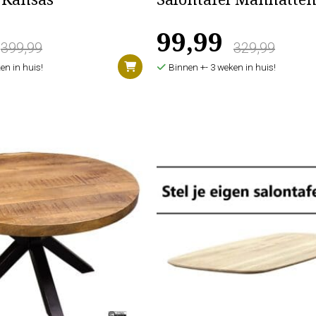
l Kansas
Salontafel Manhatte
99,99
399,99
329,99
en in huis!
Binnen +- 3 weken in huis!