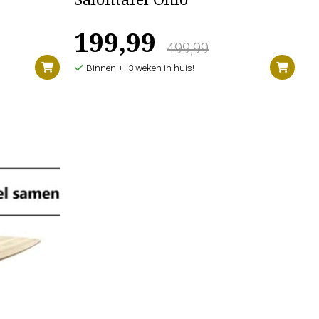
n
Salontafel Ohio
199,99
499,99
Binnen +- 3 weken in huis!