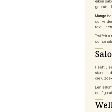
eiken salo
gebruik al
Mango
hee
donkerder
textuur en 
Twijfelt 
combinati
Salo
Heeft u e
standaard
die u zoek
Een salont
configura
Welk