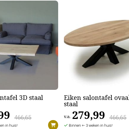
ntafel 3D staal
Eiken salontafel ovaa
staal
99
279,99
466,65
v.a.
466,65
en in huis!
Binnen +- 3 weken in huis!