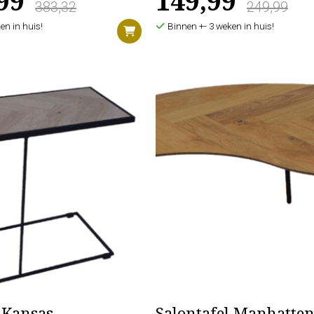
99
149,99
383,32
249,99
en in huis!
Binnen +- 3 weken in huis!