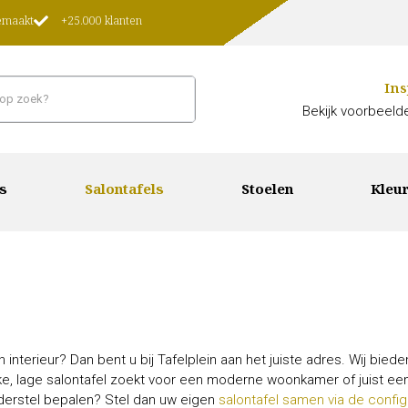
gemaakt
+25.000 klanten
Ins
Bekijk voorbeelde
s
Salontafels
Stoelen
Kleur
 interieur? Dan bent u bij Tafelplein aan het juiste adres. Wij bied
ke, lage salontafel zoekt voor een moderne woonkamer of juist een 
 onderstel bepalen? Stel dan uw eigen
salontafel samen via de config