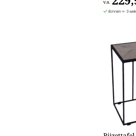
229,
v.a.
Binnen +- 3 wek