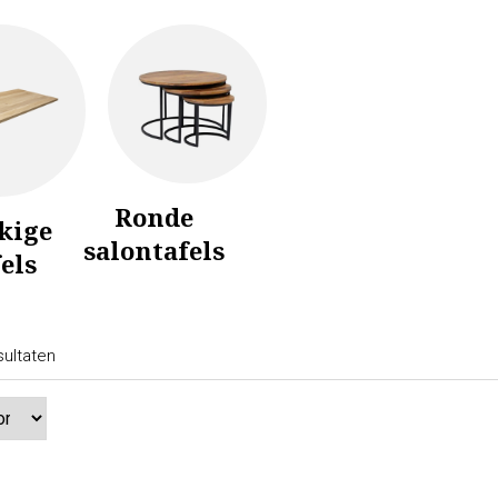
Ronde
kige
salontafels
els
sultaten