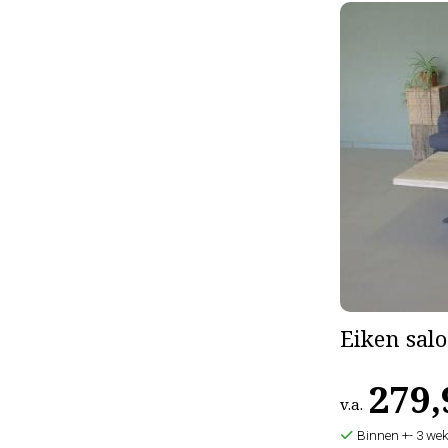
Eiken salo
279,
v.a.
Binnen +- 3 wek