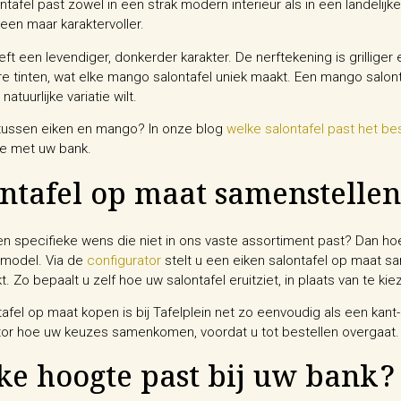
ntafel past zowel in een strak modern interieur als in een landelijk
leen maar karaktervoller.
ft een levendiger, donkerder karakter. De nerftekening is grilliger 
e tinten, wat elke mango salontafel uniek maakt. Een mango salonta
natuurlijke variatie wilt.
u tussen eiken en mango? In onze blog
welke salontafel past het be
e met uw bank.
ntafel op maat samenstellen
en specifieke wens die niet in ons vaste assortiment past? Dan 
model. Via de
configurator
stelt u een eiken salontafel op maat 
t. Zo bepaalt u zelf hoe uw salontafel eruitziet, in plaats van te kie
afel op maat kopen is bij Tafelplein net zo eenvoudig als een kant-
tor hoe uw keuzes samenkomen, voordat u tot bestellen overgaat.
e hoogte past bij uw bank?