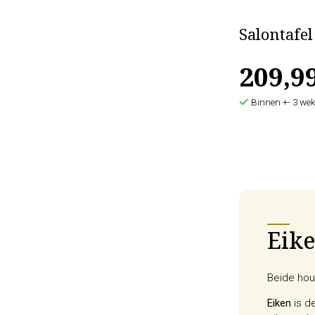
Salontafe
209,9
Binnen +- 3 wek
Eike
Beide hout
Eiken
is de