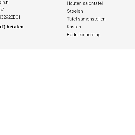
in.nl
Houten salontafel
57
Stoelen
832922B01
Tafel samenstellen
af) betalen
Kasten
Bedrijfsinrichting