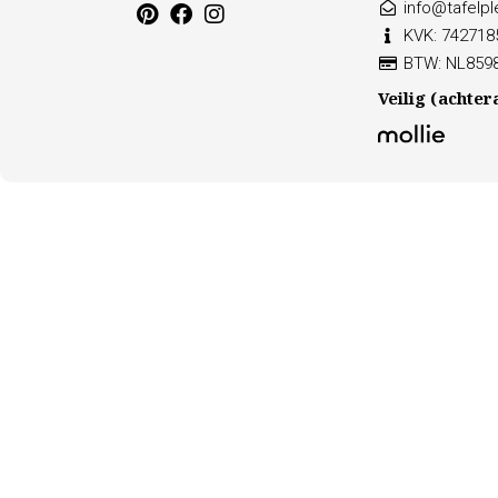
info@tafelple
KVK: 742718
BTW: NL859
Veilig (achter