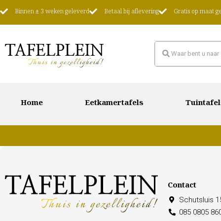
Binnen ± 3 weken geleverd
Betaal bij aflevering
Gratis op maat 
Home
Eetkamertafels
Tuintafel
Contact
Schutsluis 
085 0805 86