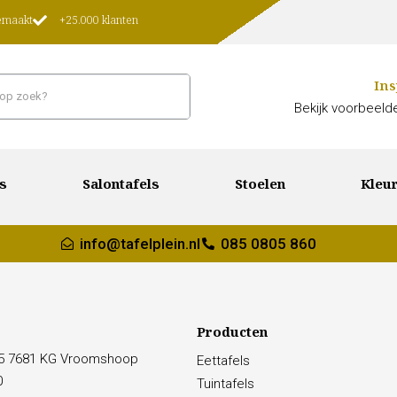
gemaakt
+25.000 klanten
Ins
Bekijk voorbeelde
s
Salontafels
Stoelen
Kleur
info@tafelplein.nl
085 0805 860
Producten
15 7681 KG Vroomshoop
Eettafels
0
Tuintafels