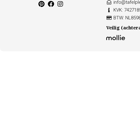
info@tafelple
KVK: 742718
BTW: NL859
Veilig (achter