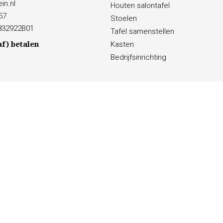
in.nl
Houten salontafel
57
Stoelen
832922B01
Tafel samenstellen
af) betalen
Kasten
Bedrijfsinrichting