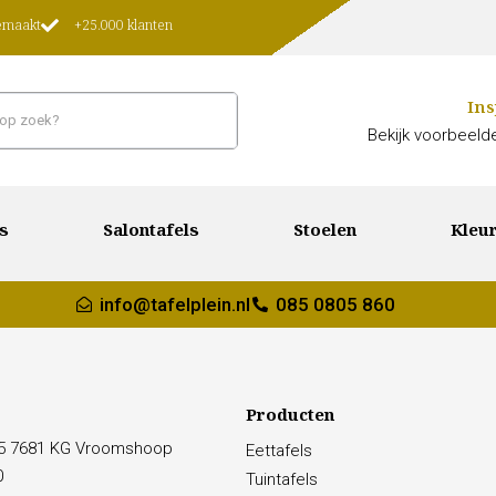
gemaakt
+25.000 klanten
Ins
Bekijk voorbeelde
s
Salontafels
Stoelen
Kleur
info@tafelplein.nl
085 0805 860
Producten
15 7681 KG Vroomshoop
Eettafels
0
Tuintafels