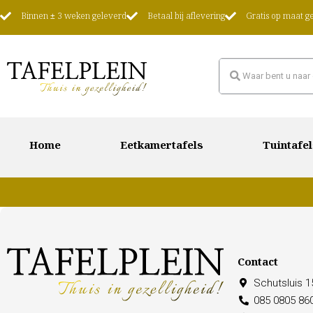
Binnen ± 3 weken geleverd
Betaal bij aflevering
Gratis op maat 
Home
Eetkamertafels
Tuintafel
Contact
Schutsluis 
085 0805 86