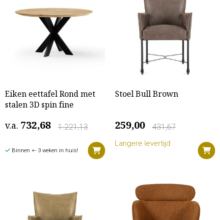
Eiken eettafel Rond met
Stoel Bull Brown
stalen 3D spin fine
732,68
259,00
v.a.
1.221,13
431,67
Langere levertijd
Binnen +- 3 weken in huis!