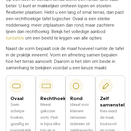
beter. U kunt er makkelijker omheen lopen en stoelen
flexibeler plaatsen. Hebt u een lang of smal terras, dan past
een rechthoekige tafel logischer. Ovaal is een sterke
middenweg: meer zitplaatsen dan rond, maar zachtere
lijnen dan rechthoekig. Bekijk het volledige aanbod
tuintafels
om een beeld te krijgen van alle opties.
Naast de vorm bepaalt ook de maat hoeveel ruimte de tafel
in de praktijk inneemt. Vorm en afmeting samen bepalen
hoe het terras aanvoelt. Daarom is het slim om beide in
samenhang te bekijken voordat u een keuze maakt.
Ovaal
Rechthoekig
Rond
Zelf
samenstelle
Geen
Meest
Ideaal voor
scherpe
gekozen
kleinere
Kies exact
hoeken,
vorm. Past
terrassen.
de maat,
gezellig en
in bijna elke
Iedereen zit
houtsoort
toegankelijk.
tuin en is
gelijkwaardig
en poten