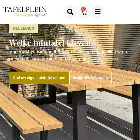
0
KEUZEGIDS
Welke tuintafel kiezen?
Van maat en materiaal tot vorm en levensduur, alles wat u
nodig hebt om de juiste keuze te maken voor uw tuin.
Stel uw eigen tuintafel samen
Bekijk alle tuintafels