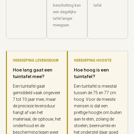
beschutting kan
tafel.
een degelijke
tafel langer
meegaan.
VERDIEPING LEVENSDUUR
VERDIEPING HOOGTE
Hoe lang gaat een
Hoe hoog is een
tuintafel mee?
tuintafel?
Een tuintafel gaat
Een tuintafel is meestal
gemiddeld vaak ongeveer
tussen de 75 en 77 cm
7 tot 10 jaar mee, maar
hoog. Voor de meeste
de precieze levensduur
mensen is dat een
hangt af van het
prettige hoogte om buiten
materiaal, de opbouw, het
aan te eten, zolang de
onderhoud en de
stoelen, beenruimte en
bescherming tegen weer
het onderstel daar goed