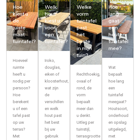
Hoe
Welk
Welke
Hoe
kiest u
hout
vorm
lang
de
kiest u
tuintafel
gaat
juiste
voor
past
een
maat
een
het
houten
tuintafel?
tuintafel?
beste
tuintafel
in mijn
mee?
tuin?
Hoeveel
Iroko,
ruimte
douglas,
Wat
heeft u
eiken of
Rechthoekig,
bepaalt
nodig per
kloosterhout,
ovaal of
hoe lang
persoon?
wat zijn
rond, de
een
Hoe
de
vorm
tuintafel
berekent
verschillen
bepaalt
meegaat?
u of een
en welk
meer dan
Houtsoort,
tafel past
hout past
u denkt.
onderhoud
op uw
het best
Uitleg per
en opslag
terras?
bij uw
tuinstijl,
uitgelegd,
Met
gebruik
terrasgrootte
met