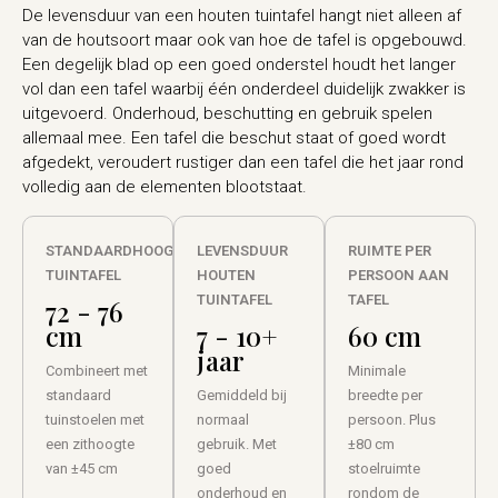
De levensduur van een houten tuintafel hangt niet alleen af
van de houtsoort maar ook van hoe de tafel is opgebouwd.
Een degelijk blad op een goed onderstel houdt het langer
vol dan een tafel waarbij één onderdeel duidelijk zwakker is
uitgevoerd. Onderhoud, beschutting en gebruik spelen
allemaal mee. Een tafel die beschut staat of goed wordt
afgedekt, veroudert rustiger dan een tafel die het jaar rond
volledig aan de elementen blootstaat.
STANDAARDHOOGTE
LEVENSDUUR
RUIMTE PER
TUINTAFEL
HOUTEN
PERSOON AAN
TUINTAFEL
TAFEL
72 - 76
cm
7 - 10+
60 cm
jaar
Combineert met
Minimale
standaard
Gemiddeld bij
breedte per
tuinstoelen met
normaal
persoon. Plus
een zithoogte
gebruik. Met
±80 cm
van ±45 cm
goed
stoelruimte
onderhoud en
rondom de