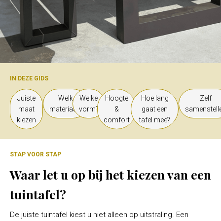
IN DEZE GIDS
Juiste
Welk
Welke
Hoogte
Hoe lang
Zelf
maat
materiaal?
vorm?
&
gaat een
samenstell
kiezen
comfort
tafel mee?
STAP VOOR STAP
Waar let u op bij het kiezen van een
tuintafel?
De juiste tuintafel kiest u niet alleen op uitstraling. Een