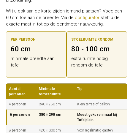
uitzondering.
Wilt u ook aan de korte zijden iemand plaatsen? Voeg dan
60 cm toe aan de breedte. Via de
configurator
stelt u de
exacte maat in tot op de centimeter nauwkeurig.
PER PERSOON
STOELRUIMTE RONDOM
60 cm
80 - 100 cm
minimale breedte aan
extra ruimte nodig
tafel
rondom de tafel
Aantal
Minimale
Tip
personen
terrasruimte
4 personen
340 × 280 cm
Klein terras of balkon
6 personen
380 × 290 cm
Meest gekozen maat bij
Tafelplein
8 personen
420 × 300 cm
Voor regelmatig gasten