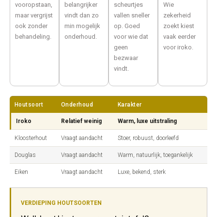
vooropstaan,
belangrijker
scheurtjes
Wie
maar vergrijst
vindt dan zo
vallen sneller
zekerheid
ook zonder
min mogelijk
op. Goed
zoekt kiest
behandeling.
onderhoud.
voor wie dat
vaak eerder
geen
voor iroko.
bezwaar
vindt.
Houtsoort
Onderhoud
Karakter
Iroko
Relatief weinig
Warm, luxe uitstraling
Kloosterhout
Vraagt aandacht
Stoer, robuust, doorleefd
Douglas
Vraagt aandacht
Warm, natuurlijk, toegankelijk
Eiken
Vraagt aandacht
Luxe, bekend, sterk
VERDIEPING HOUTSOORTEN