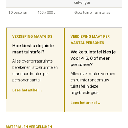
ontvangen
10 personen
460 × 300 cm
Grote tuin of ruim terras
VERDIEPING MAATGIDS
VERDIEPING MAAT PER
AANTAL PERSONEN
Hoe kiest u de juiste
maat tuintafel?
Welke tuintafel kies je
voor 4, 6, 8 of meer
Alles over terrasruimte
personen?
berekenen, stoelruimte en
standaardmaten per
Alles over maten vormen
personenaantal
en ruimte rondom uw
tuintafel in deze
Lees het artikel →
uitgebreide gids.
Lees het artikel →
MATERIALEN VERGELIJKEN