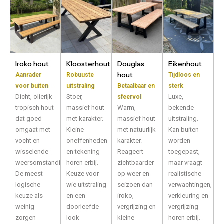
Iroko hout
Kloosterhout
Douglas
Eikenhout
hout
Aanrader
Robuuste
Tijdloos en
voor buiten
uitstraling
Betaalbaar en
sterk
Dicht, olierijk
Stoer,
Luxe,
sfeervol
tropisch hout
massief hout
Warm,
bekende
dat goed
met karakter.
massief hout
uitstraling.
omgaat met
Kleine
met natuurlijk
Kan buiten
vocht en
oneffenheden
karakter.
worden
wisselende
en tekening
Reageert
toegepast,
weersomstandigheden.
horen erbij.
zichtbaarder
maar vraagt
De meest
Keuze voor
op weer en
realistische
logische
wie uitstraling
seizoen dan
verwachtingen,
keuze als
en een
iroko,
verkleuring en
weinig
doorleefde
vergrijzing en
vergrijzing
zorgen
look
kleine
horen erbij.