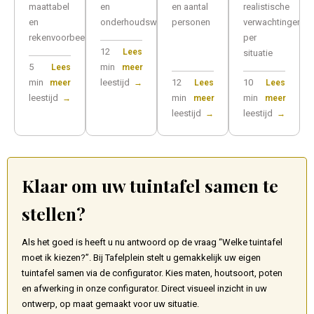
maattabel
en
en aantal
realistische
en
onderhoudswensen?
personen
verwachtingen
rekenvoorbeelden.
per
12
Lees
situatie
5
min
Lees
meer
min
leestijd
12
10
meer
→
Lees
Lees
leestijd
min
min
→
meer
meer
leestijd
leestijd
→
→
Klaar om uw tuintafel samen te
stellen?
Als het goed is heeft u nu antwoord op de vraag “Welke tuintafel
moet ik kiezen?”. Bij Tafelplein stelt u gemakkelijk uw eigen
tuintafel samen via de configurator. Kies maten, houtsoort, poten
en afwerking in onze configurator. Direct visueel inzicht in uw
ontwerp, op maat gemaakt voor uw situatie.