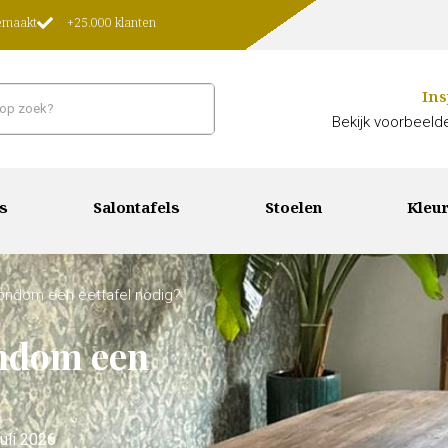
gemaakt
+25.000 klanten
Ins
Bekijk voorbeelde
s
Salontafels
Stoelen
Kleur
rondom een eettafel nodig?
ondom een
juli 2026