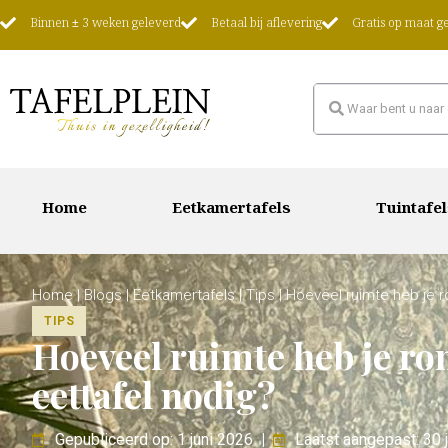
Binnen ± 3 weken geleverd
Betaal bij aflevering
Gratis op maat 
Home
Eetkamertafels
Tuintafel
Home
|
Blogs
|
Eetkamertafels
|
Tips
|
Hoeveel ruimte heb je 
TIPS
Hoeveel ruimte heb je r
eettafel nodig?
Gepubliceerd op: 1 juni 2026
|
Laatst aangepast: 30 