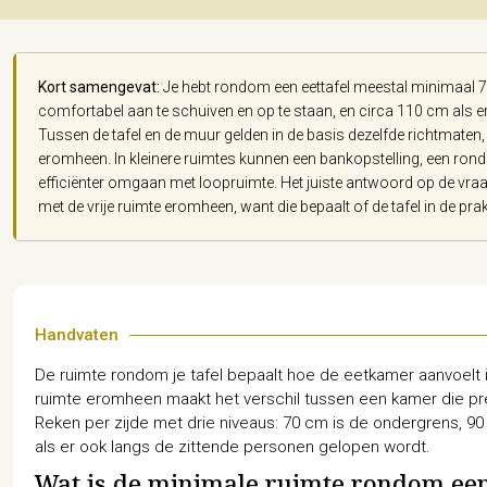
Kort samengevat:
Je hebt rondom een eettafel meestal minimaal 
comfortabel aan te schuiven en op te staan, en circa 110 cm als 
Tussen de tafel en de muur gelden in de basis dezelfde richtmaten
eromheen. In kleinere ruimtes kunnen een bankopstelling, een ronde 
efficiënter omgaan met loopruimte. Het juiste antwoord op de vraag
met de vrije ruimte eromheen, want die bepaalt of de tafel in de prakt
Handvaten
De ruimte rondom je tafel bepaalt hoe de eetkamer aanvoelt in 
ruimte eromheen maakt het verschil tussen een kamer die pre
Reken per zijde met drie niveaus: 70 cm is de ondergrens, 90
als er ook langs de zittende personen gelopen wordt.