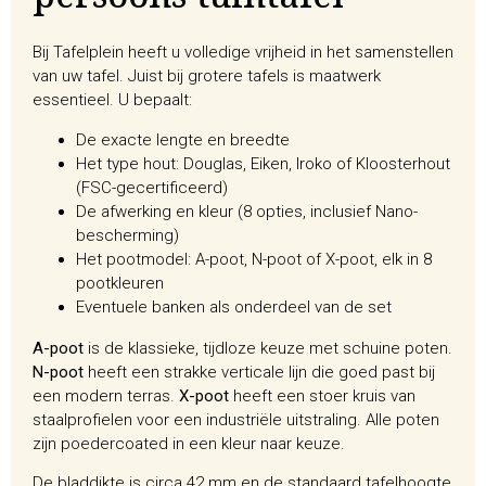
persoons tuintafel
Bij Tafelplein heeft u volledige vrijheid in het samenstellen
van uw tafel. Juist bij grotere tafels is maatwerk
essentieel. U bepaalt:
De exacte lengte en breedte
Het type hout: Douglas, Eiken, Iroko of Kloosterhout
(FSC-gecertificeerd)
De afwerking en kleur (8 opties, inclusief Nano-
bescherming)
Het pootmodel: A-poot, N-poot of X-poot, elk in 8
pootkleuren
Eventuele banken als onderdeel van de set
A-poot
is de klassieke, tijdloze keuze met schuine poten.
N-poot
heeft een strakke verticale lijn die goed past bij
een modern terras.
X-poot
heeft een stoer kruis van
staalprofielen voor een industriële uitstraling. Alle poten
zijn poedercoated in een kleur naar keuze.
De bladdikte is circa 42 mm en de standaard tafelhoogte