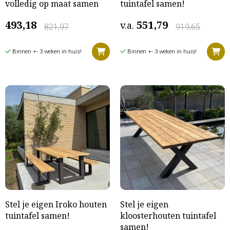
volledig op maat samen
tuintafel samen!
493,18
551,79
v.a.
821,97
919,65
Binnen +- 3 weken in huis!
Binnen +- 3 weken in huis!
Stel je eigen Iroko houten
Stel je eigen
tuintafel samen!
kloosterhouten tuintafel
samen!