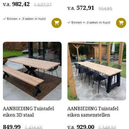
982,42
v.a.
1.637,37
572,91
v.a.
954,85
Binnen +- 3 weken in huis!
Binnen +- 3 weken in huis!
AANBIEDING Tuintafel
AANBIEDING Tuintafel
eiken 3D staal
eiken samenstellen
849,99
929,00
v.a.
1.416,65
1.548,33