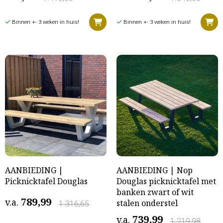
Binnen +- 3 weken in huis!
Binnen +- 3 weken in huis!
AANBIEDING |
AANBIEDING | Nop
Picknicktafel Douglas
Douglas picknicktafel met
banken zwart of wit
789,99
v.a.
stalen onderstel
1.316,65
739,99
v.a.
1.219,98