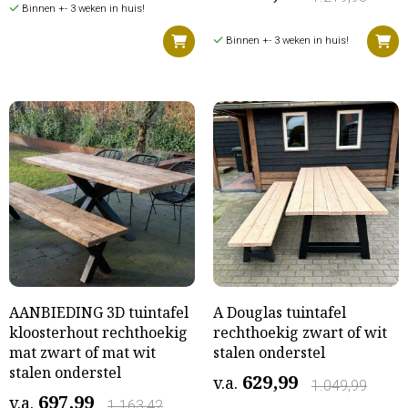
Binnen +- 3 weken in huis!
Binnen +- 3 weken in huis!
AANBIEDING 3D tuintafel
A Douglas tuintafel
kloosterhout rechthoekig
rechthoekig zwart of wit
mat zwart of mat wit
stalen onderstel
stalen onderstel
629,99
v.a.
1.049,99
697,99
v.a.
1.163,42