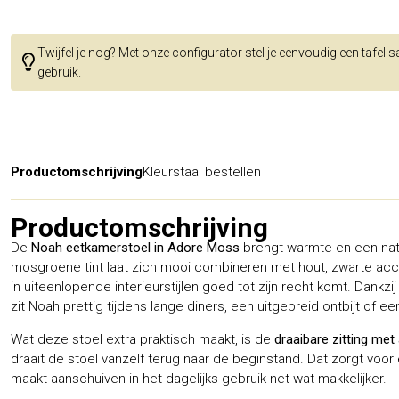
Twijfel je nog? Met onze configurator stel je eenvoudig een tafel 
gebruik.
Productomschrijving
Kleurstaal bestellen
Productomschrijving
De
Noah eetkamerstoel in Adore Moss
brengt warmte en een natuu
mosgroene tint laat zich mooi combineren met hout, zwarte acce
in uiteenlopende interieurstijlen goed tot zijn recht komt. Dank
zit Noah prettig tijdens lange diners, een uitgebreid ontbijt of ee
Wat deze stoel extra praktisch maakt, is de
draaibare zitting met
draait de stoel vanzelf terug naar de beginstand. Dat zorgt voor
maakt aanschuiven in het dagelijks gebruik net wat makkelijker.