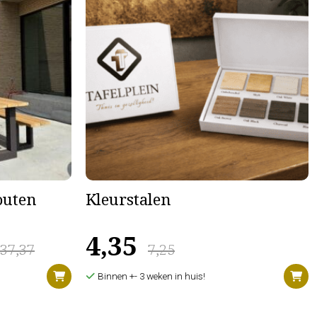
houten
Kleurstalen
4,35
637,37
7,25
Binnen +- 3 weken in huis!