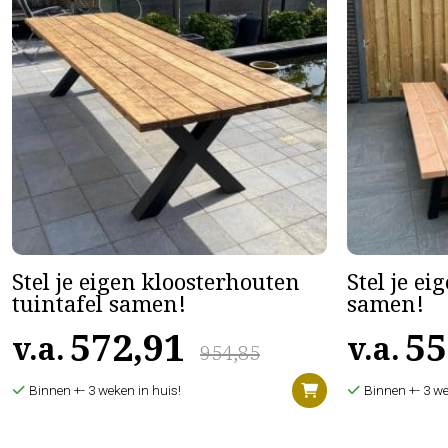
Stel je eigen kloosterhouten
Stel je ei
tuintafel samen!
samen!
572,91
55
v.a.
v.a.
954,85
Binnen +- 3 weken in huis!
Binnen +- 3 we