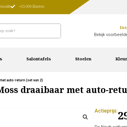
gemaakt
+25.000 klanten
Ins
Bekijk voorbeelde
s
Salontafels
Stoelen
Kleur
et auto-return (set van 2)
oss draaibaar met auto-retur
Actieprijs:
2
De Noah eetkame