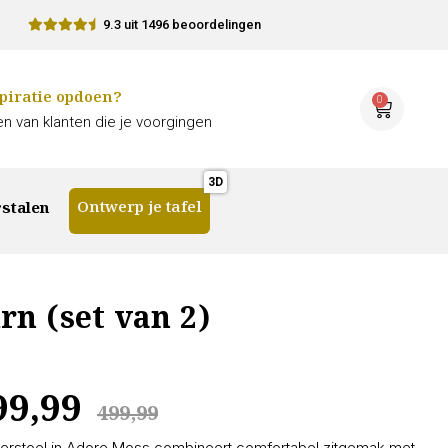
9.3 uit 1496 beoordelingen
piratie opdoen?
0
n van klanten die je voorgingen
Ontwerp je tafel
stalen
n (set van 2)
99,99
499,99
rstoel in Adore Moss combineert comfortabel zitgemak met