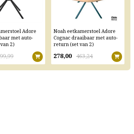
amerstoel Adore
Noah eetkamerstoel Adore
baar met auto-
Cognac draaibaar met auto-
 van 2)
return (set van 2)
278,00
99,99
463,24