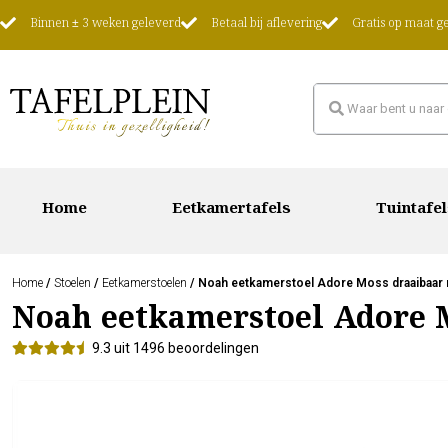
Binnen ± 3 weken geleverd
Betaal bij aflevering
Gratis op maat 
Home
Eetkamertafels
Tuintafel
Home
/
Stoelen
/
Eetkamerstoelen
/ Noah eetkamerstoel Adore Moss draaibaar m
Noah eetkamerstoel Adore M
9.3 uit 1496 beoordelingen