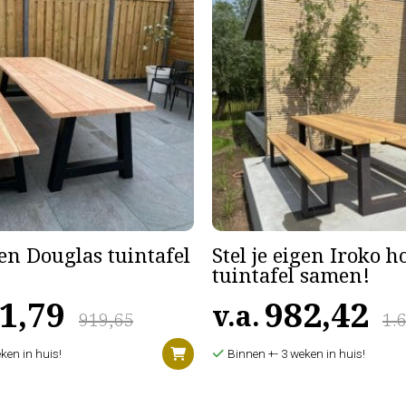
gen Douglas tuintafel
Stel je eigen Iroko 
tuintafel samen!
1,79
982,42
v.a.
919,65
1.
ken in huis!
Binnen +- 3 weken in huis!