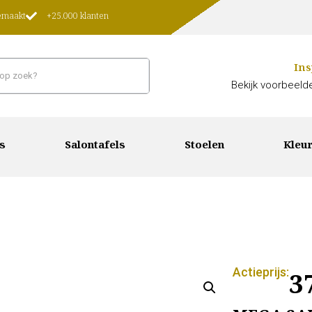
gemaakt
+25.000 klanten
Ins
Bekijk voorbeelde
s
Salontafels
Stoelen
Kleur
Actieprijs:
3