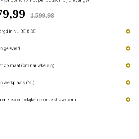
Of contant/met pin betalen bij ontvangst
79,99
1.599,98
orgd in NL, BE & DE
n geleverd
act op maat (cm nauwkeurig)
n werkplaats (NL)
n en kleuren bekijken in onze showroom