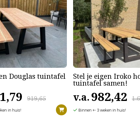
gen Douglas tuintafel
Stel je eigen Iroko 
tuintafel samen!
1,79
982,42
v.a.
919,65
1.
ken in huis!
Binnen +- 3 weken in huis!