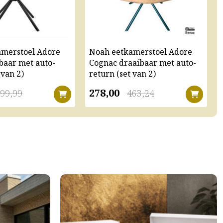
amerstoel Adore
Noah eetkamerstoel Adore
baar met auto-
Cognac draaibaar met auto-
 van 2)
return (set van 2)
278,00
99,99
463,24