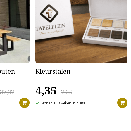
houten
Kleurstalen
4,35
637,37
7,25
Binnen +- 3 weken in huis!