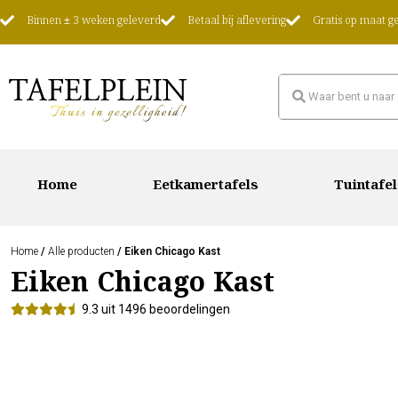
Binnen ± 3 weken geleverd
Betaal bij aflevering
Gratis op maat 
Home
Eetkamertafels
Tuintafel
Home
/
Alle producten
/ Eiken Chicago Kast
Eiken Chicago Kast
9.3 uit 1496 beoordelingen