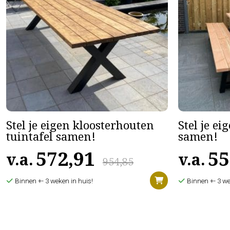
Stel je eigen kloosterhouten
Stel je ei
tuintafel samen!
samen!
572,91
55
v.a.
v.a.
954,85
Binnen +- 3 weken in huis!
Binnen +- 3 we