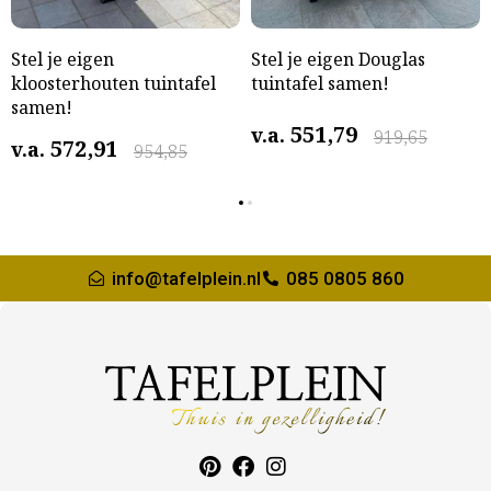
Stel je eigen
Stel je eigen Douglas
kloosterhouten tuintafel
tuintafel samen!
samen!
551,79
v.a.
919,65
572,91
v.a.
954,85
info@tafelplein.nl
085 0805 860