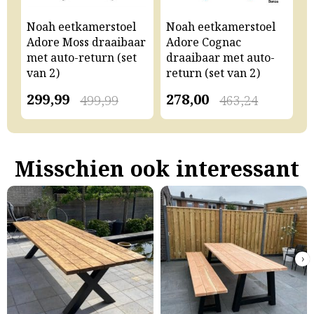
Noah eetkamerstoel
Noah eetkamerstoel
N
Adore Moss draaibaar
Adore Cognac
A
met auto-return (set
draaibaar met auto-
m
van 2)
return (set van 2)
v
299,99
278,00
2
499,99
463,24
Misschien ook interessant
›