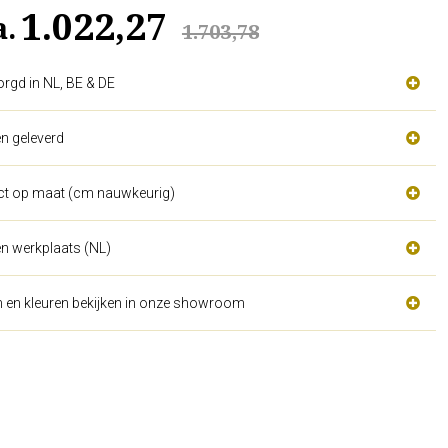
1.022,27
a.
1.703,78
orgd in NL, BE & DE
n geleverd
act op maat (cm nauwkeurig)
n werkplaats (NL)
n en kleuren bekijken in onze showroom