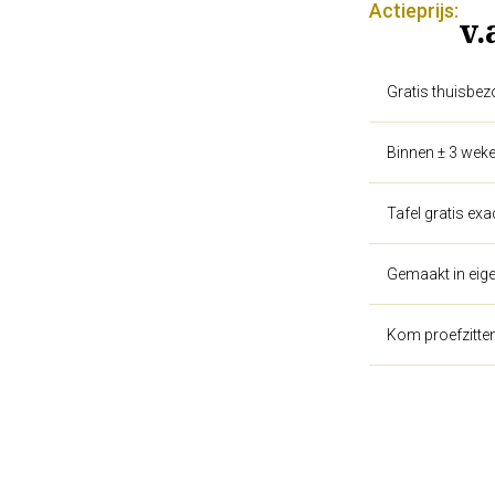
Actieprijs:
v.
Gratis thuisbez
Binnen ± 3 weke
Tafel gratis ex
Gemaakt in eige
Kom proefzitte