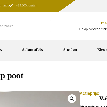
gemaakt
+25.000 klanten
Ins
Bekijk voorbeelde
s
Salontafels
Stoelen
Kleur
ap poot
Actieprijs:
v.
Dit product is 