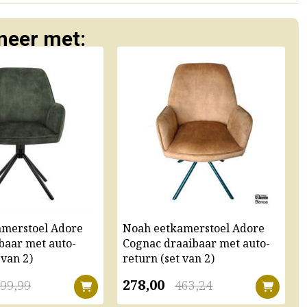
eer met:
amerstoel Adore
Noah eetkamerstoel Adore
baar met auto-
Cognac draaibaar met auto-
 van 2)
return (set van 2)
278,00
99,99
463,24