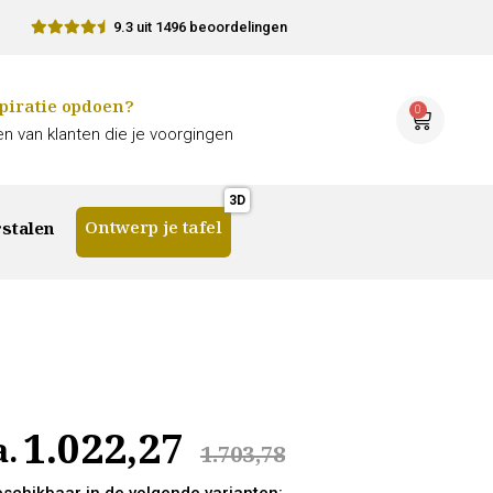
9.3 uit 1496 beoordelingen
piratie opdoen?
0
n van klanten die je voorgingen
Ontwerp je tafel
stalen
1.022,27
a.
1.703,78
beschikbaar in de volgende varianten: