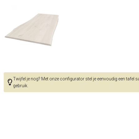
Twijfel je nog? Met onze configurator stel je eenvoudig een tafel 
gebruik.