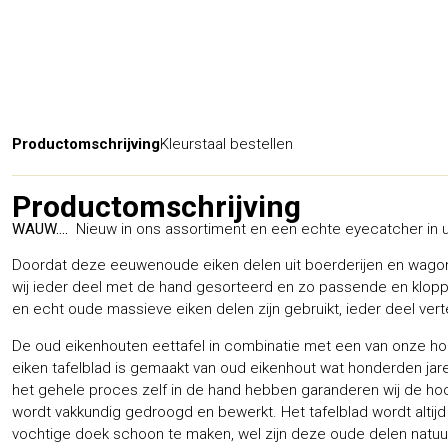
Productomschrijving
Kleurstaal bestellen
Productomschrijving
WAUW….
Nieuw in ons assortiment en een echte eyecatcher in 
Doordat deze eeuwenoude eiken delen uit boerderijen en wagons 
wij ieder deel met de hand gesorteerd en zo passende en kloppe
en echt oude massieve eiken delen zijn gebruikt, ieder deel vertel
De oud eikenhouten eettafel in combinatie met een van onze hout
eiken tafelblad is gemaakt van oud eikenhout wat honderden jar
het gehele proces zelf in de hand hebben garanderen wij de hoog
wordt vakkundig gedroogd en bewerkt. Het tafelblad wordt altijd
vochtige doek schoon te maken, wel zijn deze oude delen natuurlij