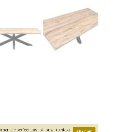
samen die perfect past bij jouw ruimte en
Klik hier