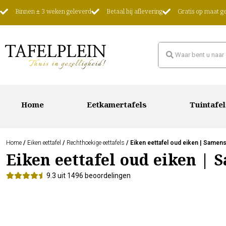
Binnen ± 3 weken geleverd
Betaal bij aflevering
Gratis op maat 
Home
Eetkamertafels
Tuintafel
Home
/
Eiken eettafel
/
Rechthoekige eettafels
/ Eiken eettafel oud eiken | Samens
Eiken eettafel oud eiken | 
9.3 uit 1496 beoordelingen