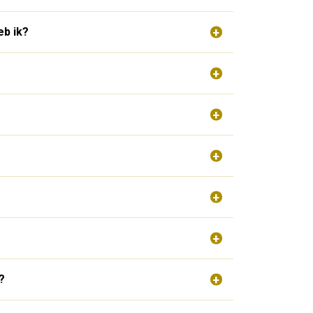
eb ik?
?