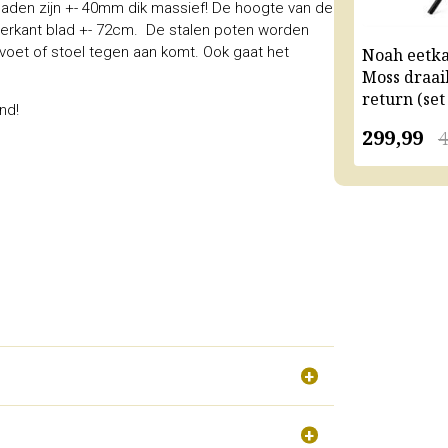
lbladen zijn +- 40mm dik massief! De hoogte van de
derkant blad +- 72cm. De stalen poten worden
voet of stoel tegen aan komt. Ook gaat het
Noah eetk
Moss draai
return (set
nd!
299,99
4