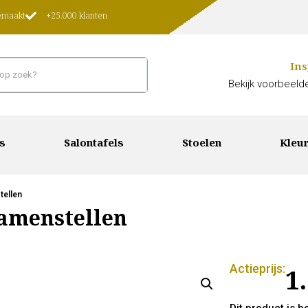
gemaakt
+25.000 klanten
Ins
Bekijk voorbeelde
s
Salontafels
Stoelen
Kleur
tellen
Samenstellen
Actieprijs:
1
Dit product is 