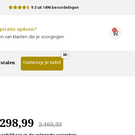
9.3 uit 1496 beoordelingen
piratie opdoen?
0
n van klanten die je voorgingen
Ontwerp je tafel
stalen
.298,99
2.163,33
beschikbaar in de volgende varianten: