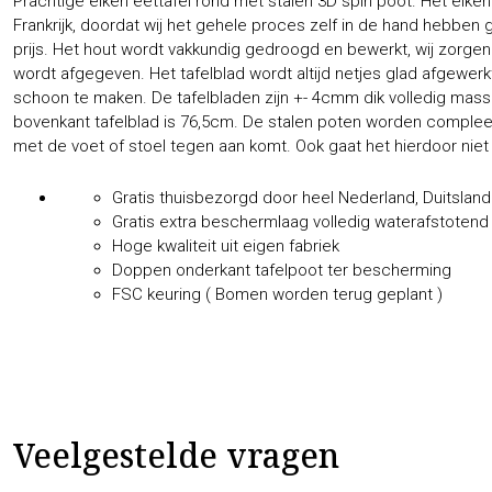
Prachtige eiken eettafel rond met stalen 3D spin poot. Het eiken
Frankrijk, doordat wij het gehele proces zelf in de hand hebben 
prijs. Het hout wordt vakkundig gedroogd en bewerkt, wij zorgen 
wordt afgegeven. Het tafelblad wordt altijd netjes glad afgewer
schoon te maken. De tafelbladen zijn +- 4cmm dik volledig mass
bovenkant tafelblad is 76,5cm. De stalen poten worden compleet 
met de voet of stoel tegen aan komt. Ook gaat het hierdoor niet 
Gratis thuisbezorgd door heel Nederland, Duitsland
Gratis extra beschermlaag volledig waterafstotend
Hoge kwaliteit uit eigen fabriek
Doppen onderkant tafelpoot ter bescherming
FSC keuring ( Bomen worden terug geplant )
Veelgestelde vragen