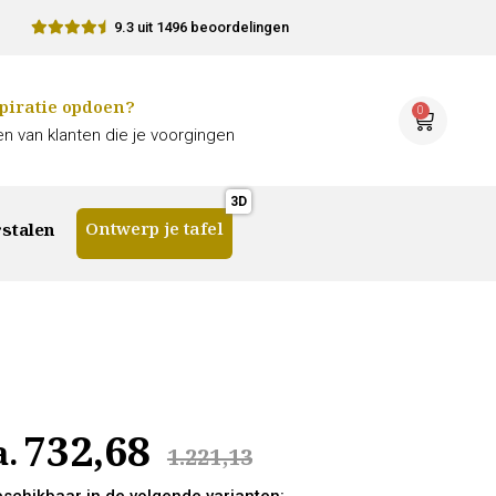
9.3 uit 1496 beoordelingen
piratie opdoen?
0
n van klanten die je voorgingen
Ontwerp je tafel
stalen
732,68
a.
1.221,13
beschikbaar in de volgende varianten: