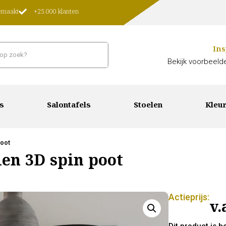
gemaakt
+25.000 klanten
Ins
Bekijk voorbeelde
s
Salontafels
Stoelen
Kleur
poot
len 3D spin poot
Actieprijs:
v.
Dit product is 