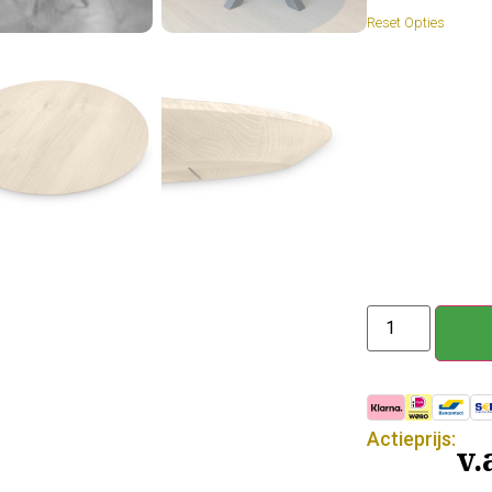
Actieprijs:
v.