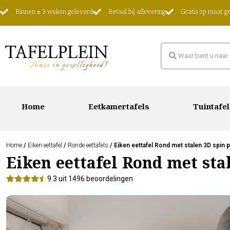
Binnen ± 3 weken geleverd
Betaal bij aflevering
Gratis op maat 
Home
Eetkamertafels
Tuintafel
Home
/
Eiken eettafel
/
Ronde eettafels
/ Eiken eettafel Rond met stalen 3D spin 
Eiken eettafel Rond met sta
9.3 uit 1496 beoordelingen