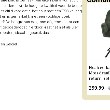
 tafelblad is gemaakt van eikenhout afkomstig uit
garanderen wij de hoogste kwaliteit voor de beste
er altijd voor dat al het hout met een FSC keuring
kt en is gemakkelijk met een vochtige doek
ief! De hoogte van de grond af gemeten tot aan
gepoedercoat, hierdoor krast het niet als u er
roesten, ideaal in gebruik dus!
 en België!
Noah eetk
Moss draai
return (set
299,99
4