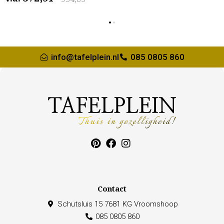
572,91
v.a.
954,85
info@tafelplein.nl
085 0805 860
Contact
Schutsluis 15 7681 KG Vroomshoop
085 0805 860