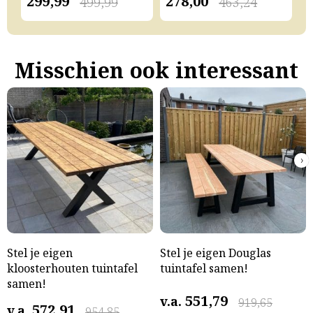
299,99
278,00
2
499,99
463,24
Misschien ook interessant
›
Stel je eigen
Stel je eigen Douglas
kloosterhouten tuintafel
tuintafel samen!
samen!
551,79
v.a.
919,65