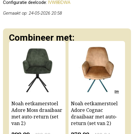
Configuratie deelcode:
IVW8BDWA
Gemaakt op: 24-05-2026 20:58
Combineer met:
Noah eetkamerstoel
Noah eetkamerstoel
N
Adore Moss draaibaar
Adore Cognac
A
met auto-return (set
draaibaar met auto-
m
van 2)
return (set van 2)
v