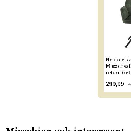
Noah eetk
Moss draai
return (set
299,99
4