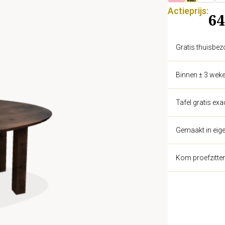
Actieprijs:
64
Gratis thuisbez
Binnen ± 3 weke
Tafel gratis ex
Gemaakt in eige
Kom proefzitte