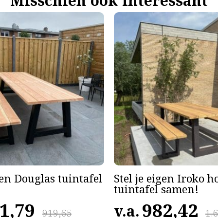
Misschien ook interessant
gen Douglas tuintafel
Stel je eigen Iroko 
tuintafel samen!
1,79
982,42
v.a.
919,65
1.