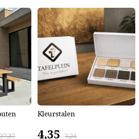
houten
Kleurstalen
4,35
637,37
7,25