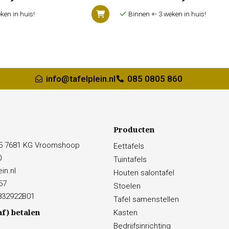
ken in huis!
Binnen +- 3 weken in huis!
info@tafelplein.nl
085 0805 860
Producten
15 7681 KG Vroomshoop
Eettafels
0
Tuintafels
in.nl
Houten salontafel
57
Stoelen
832922B01
Tafel samenstellen
af) betalen
Kasten
Bedrijfsinrichting