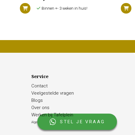
Binnen +- 3 weken in huis!
Service
Contact
Veelgestelde vragen
Blogs
Over ons
Werken bij Tafelplein
STEL JE VRAAG
Algemene voorwaarden |
Privacy Policy |
Cookies