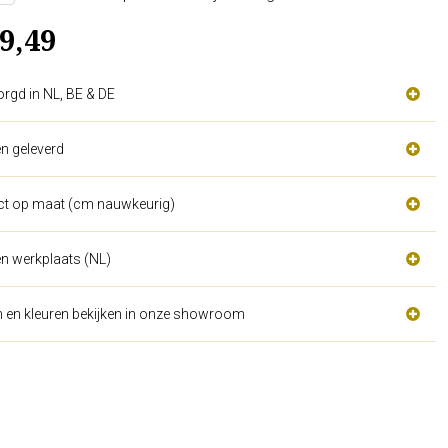
9,49
orgd in NL, BE & DE
n geleverd
act op maat (cm nauwkeurig)
n werkplaats (NL)
n en kleuren bekijken in onze showroom