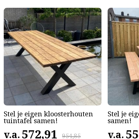
Stel je eigen kloosterhouten
Stel je ei
tuintafel samen!
samen!
572,91
55
v.a.
v.a.
954,85