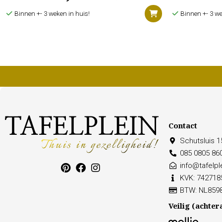
Binnen +- 3 weken in huis!
Binnen +- 3 we
Contact
Schutsluis 
085 0805 86
info@tafelple
KVK: 742718
BTW: NL859
Veilig (achter