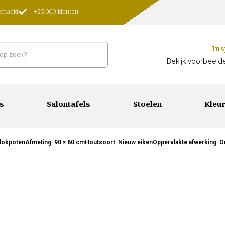
gemaakt
+25.000 klanten
Ins
Bekijk voorbeelde
s
Salontafels
Stoelen
Kleur
4 blokpotenAfmeting: 90 × 60 cmHoutsoort: Nieuw eikenOppervlakte afwerking: O