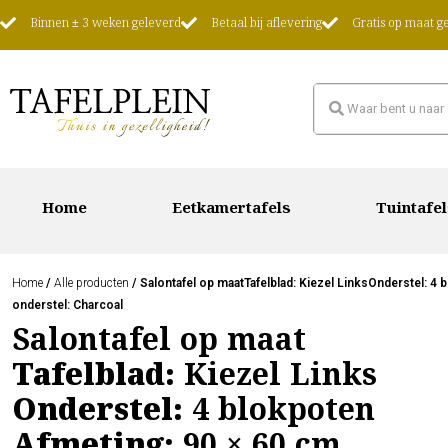
Binnen ± 3 weken geleverd
Betaal bij aflevering
Gratis op maat 
Home
Eetkamertafels
Tuintafel
Home
/
Alle producten
/ Salontafel op maatTafelblad: Kiezel LinksOnderstel: 
onderstel: Charcoal
Salontafel op maat
Tafelblad:
Kiezel Links
Onderstel:
4 blokpoten