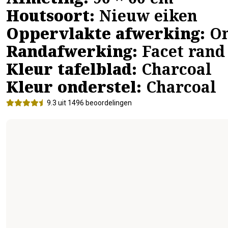
Afmeting:
90 × 60 cm
Houtsoort:
Nieuw eiken
Oppervlakte afwerking:
On
Randafwerking:
Facet rand
Kleur tafelblad:
Charcoal
Kleur onderstel:
Charcoal
9.3 uit 1496 beoordelingen