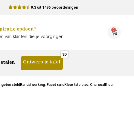
9.3 uit 1496 beoordelingen
piratie opdoen?
0
n van klanten die je voorgingen
Ontwerp je tafel
stalen
ngeborsteldRandafwerking: Facet randKleur tafelblad: CharcoalKleur