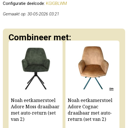
Configuratie deelcode:
KGIGBLWM
Gemaakt op: 30-05-2026 03:21
Combineer met:
Noah eetkamerstoel
Noah eetkamerstoel
N
Adore Moss draaibaar
Adore Cognac
A
met auto-return (set
draaibaar met auto-
m
van 2)
return (set van 2)
v