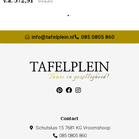
572,91
v.a.
954,85
info@tafelplein.nl
085 0805 860
Contact
Schutsluis 15 7681 KG Vroomshoop
085 0805 860