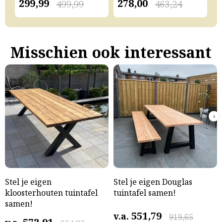
299,99
278,00
2
499,99
463,24
Misschien ook interessant
›
Stel je eigen
Stel je eigen Douglas
kloosterhouten tuintafel
tuintafel samen!
samen!
551,79
v.a.
919,65