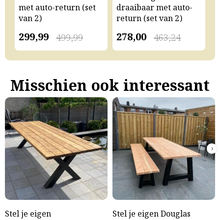
met auto-return (set
draaibaar met auto-
m
van 2)
return (set van 2)
v
299,99
278,00
2
499,99
463,24
Misschien ook interessant
›
Stel je eigen
Stel je eigen Douglas