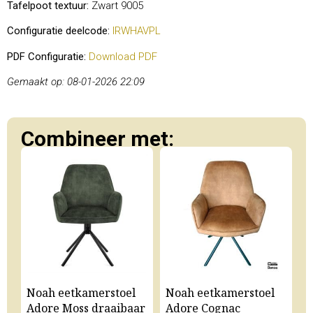
Tafelpoot textuur:
Zwart 9005
Configuratie deelcode:
IRWHAVPL
PDF Configuratie:
Download PDF
Gemaakt op: 08-01-2026 22:09
Combineer met:
Noah eetkamerstoel
Noah eetkamerstoel
N
Adore Moss draaibaar
Adore Cognac
A