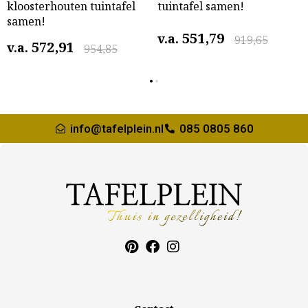
kloosterhouten tuintafel
tuintafel samen!
samen!
551,79
v.a.
919,65
572,91
v.a.
954,85
info@tafelplein.nl
085 0805 860