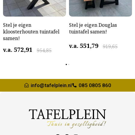
Stel je eigen
Stel je eigen Douglas
kloosterhouten tuintafel
tuintafel samen!
samen!
551,79
v.a.
919,65
572,91
v.a.
954,85
info@tafelplein.nl
085 0805 860