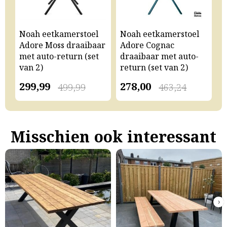
Noah eetkamerstoel
Noah eetkamerstoel
N
Adore Moss draaibaar
Adore Cognac
A
met auto-return (set
draaibaar met auto-
m
van 2)
return (set van 2)
v
299,99
278,00
2
499,99
463,24
Misschien ook interessant
›