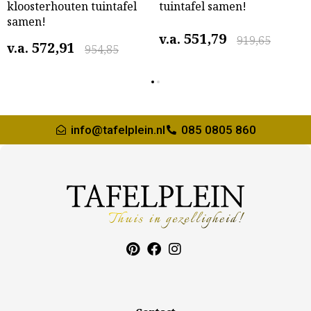
kloosterhouten tuintafel
tuintafel samen!
samen!
551,79
v.a.
919,65
572,91
v.a.
954,85
info@tafelplein.nl
085 0805 860