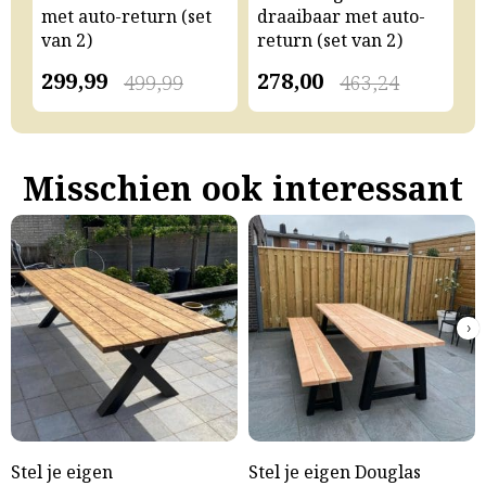
met auto-return (set
draaibaar met auto-
m
van 2)
return (set van 2)
v
299,99
278,00
2
499,99
463,24
Misschien ook interessant
›
Stel je eigen
Stel je eigen Douglas