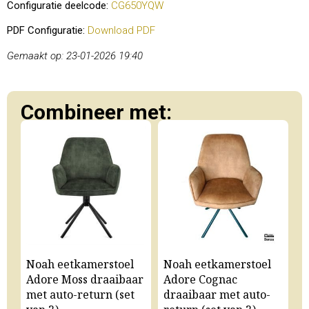
Configuratie deelcode:
CG650YQW
PDF Configuratie:
Download PDF
Gemaakt op: 23-01-2026 19:40
Combineer met:
Noah eetkamerstoel
Noah eetkamerstoel
N
Adore Moss draaibaar
Adore Cognac
A
met auto-return (set
draaibaar met auto-
m