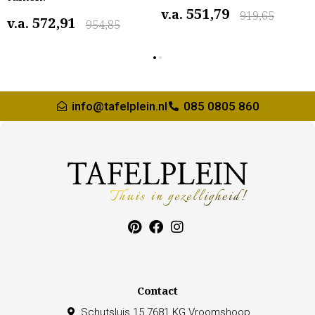
551,79
v.a.
919,65
572,91
v.a.
954,85
info@tafelplein.nl
085 0805 860
Contact
Schutsluis 15 7681 KG Vroomshoop