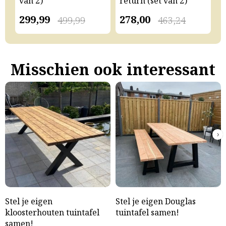
van 2)
return (set van 2)
v
299,99
278,00
2
499,99
463,24
Misschien ook interessant
›
Stel je eigen
Stel je eigen Douglas
kloosterhouten tuintafel
tuintafel samen!
samen!