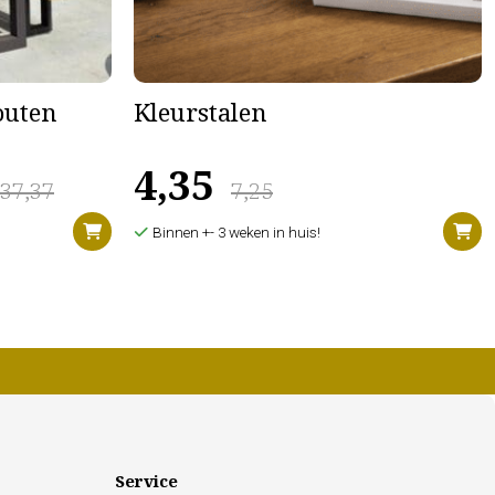
houten
Kleurstalen
4,35
637,37
7,25
Binnen +- 3 weken in huis!
Service