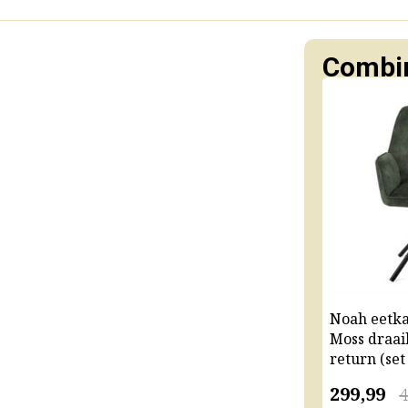
Combin
Noah eetk
Moss draai
return (set
299,99
4