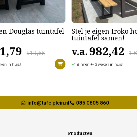
gen Douglas tuintafel
Stel je eigen Iroko 
tuintafel samen!
1,79
982,42
v.a.
919,65
1.
ken in huis!
Binnen +- 3 weken in huis!
info@tafelplein.nl
085 0805 860
Producten