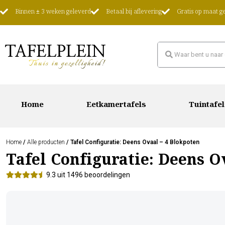
Binnen ± 3 weken geleverd
Betaal bij aflevering
Gratis op maat 
Home
Eetkamertafels
Tuintafel
Home
/
Alle producten
/ Tafel Configuratie: Deens Ovaal – 4 Blokpoten
Tafel Configuratie: Deens O
9.3 uit 1496 beoordelingen