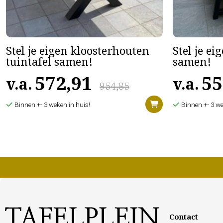
Stel je eigen kloosterhouten
Stel je ei
tuintafel samen!
samen!
572,91
55
v.a.
v.a.
954,85
Binnen +- 3 weken in huis!
Binnen +- 3 we
Contact