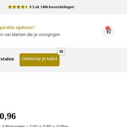
9.3 uit 1496 beoordelingen
piratie opdoen?
0
n van klanten die je voorgingen
Ontwerp je tafel
stalen
0,96
 4 Blokpoten – 2.00 × 0.90 × 0.05m