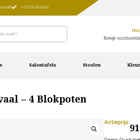
gemaakt
+25.000 klanten
Ins
Bekijk voorbeelde
s
Salontafels
Stoelen
Kleur
vaal – 4 Blokpoten
Actieprijs:
91
Deens Ovaal met