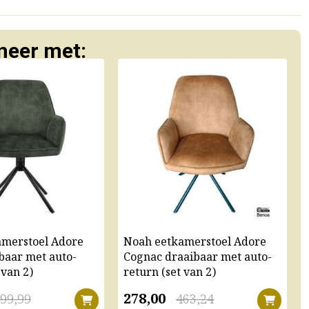
eer met:
amerstoel Adore
Noah eetkamerstoel Adore
baar met auto-
Cognac draaibaar met auto-
 van 2)
return (set van 2)
278,00
99,99
463,24