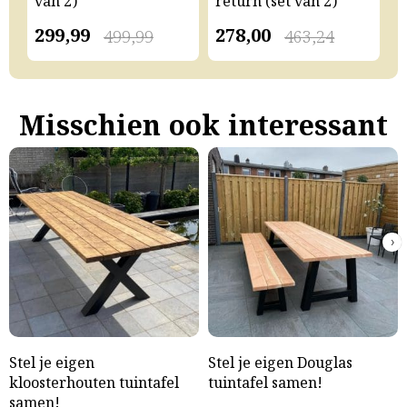
van 2)
return (set van 2)
v
299,99
278,00
2
499,99
463,24
Misschien ook interessant
›
Stel je eigen
Stel je eigen Douglas
kloosterhouten tuintafel
tuintafel samen!
samen!