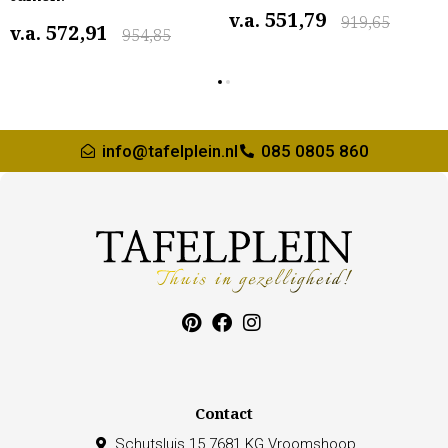
551,79
v.a.
919,65
572,91
v.a.
954,85
info@tafelplein.nl
085 0805 860
Contact
Schutsluis 15 7681 KG Vroomshoop