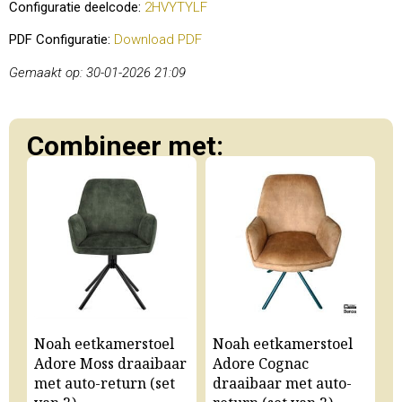
Configuratie deelcode:
2HVYTYLF
PDF Configuratie:
Download PDF
Gemaakt op: 30-01-2026 21:09
Combineer met:
Noah eetkamerstoel
Noah eetkamerstoel
N
Adore Moss draaibaar
Adore Cognac
A
met auto-return (set
draaibaar met auto-
m