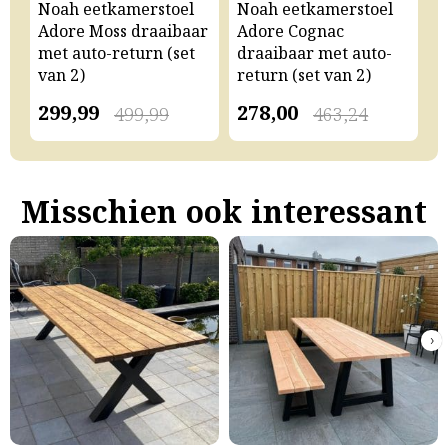
Noah eetkamerstoel
Noah eetkamerstoel
N
Adore Moss draaibaar
Adore Cognac
A
met auto-return (set
draaibaar met auto-
m
van 2)
return (set van 2)
v
299,99
278,00
2
499,99
463,24
Misschien ook interessant
›