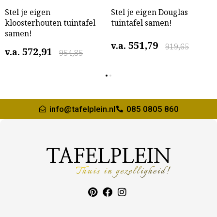
Stel je eigen
Stel je eigen Douglas
kloosterhouten tuintafel
tuintafel samen!
samen!
551,79
v.a.
919,65
572,91
v.a.
954,85
info@tafelplein.nl
085 0805 860