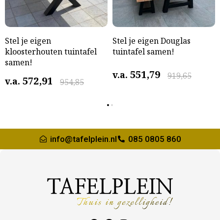
Stel je eigen
Stel je eigen Douglas
kloosterhouten tuintafel
tuintafel samen!
samen!
551,79
v.a.
919,65
572,91
v.a.
954,85
info@tafelplein.nl
085 0805 860