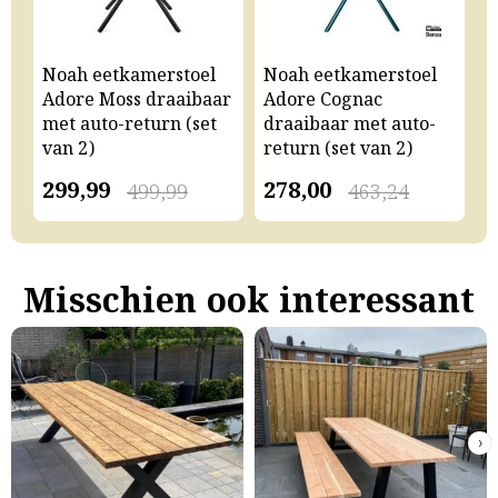
Noah eetkamerstoel
Noah eetkamerstoel
N
Adore Moss draaibaar
Adore Cognac
A
met auto-return (set
draaibaar met auto-
m
van 2)
return (set van 2)
v
299,99
278,00
2
499,99
463,24
Misschien ook interessant
›