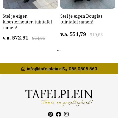
Stel je eigen
Stel je eigen Douglas
kloosterhouten tuintafel
tuintafel samen!
samen!
551,79
v.a.
919,65
572,91
v.a.
954,85
info@tafelplein.nl
085 0805 860