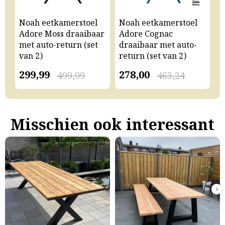
Noah eetkamerstoel
Noah eetkamerstoel
N
Adore Moss draaibaar
Adore Cognac
A
met auto-return (set
draaibaar met auto-
m
van 2)
return (set van 2)
v
299,99
278,00
2
499,99
463,24
Misschien ook interessant
›