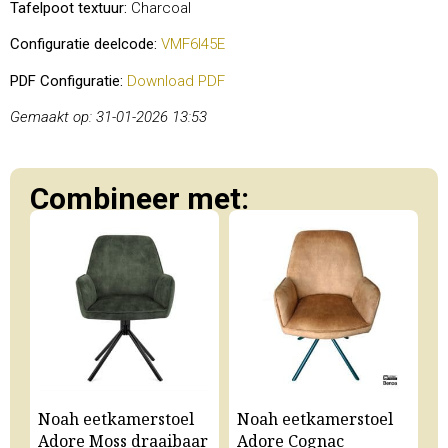
Tafelpoot textuur:
Charcoal
Configuratie deelcode:
VMF6I45E
PDF Configuratie:
Download PDF
Gemaakt op: 31-01-2026 13:53
Combineer met:
Noah eetkamerstoel
Noah eetkamerstoel
N
Adore Moss draaibaar
Adore Cognac
A