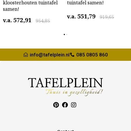
kloosterhouten tuintafel
tuintafel samen!
samen!
551,79
v.a.
919,65
572,91
v.a.
954,85
info@tafelplein.nl
085 0805 860