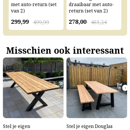
met auto-return (set
draaibaar met auto-
m
van 2)
return (set van 2)
v
299,99
278,00
2
499,99
463,24
Misschien ook interessant
›
Stel je eigen
Stel je eigen Douglas