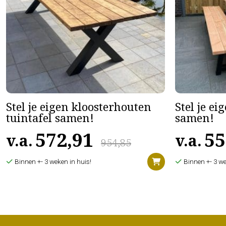
Stel je eigen kloosterhouten
Stel je ei
tuintafel samen!
samen!
572,91
55
v.a.
v.a.
954,85
Binnen +- 3 weken in huis!
Binnen +- 3 we