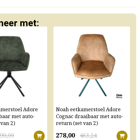
eer met:
amerstoel Adore
Noah eetkamerstoel Adore
baar met auto-
Cognac draaibaar met auto-
 van 2)
return (set van 2)
278,00
99,99
463,24