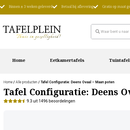
Binnen ± 3 weken geleverd
Betaal bij aflevering
Gratis op maat 
Home
Eetkamertafels
Tuintafel
Home
/
Alle producten
/ Tafel Configuratie: Deens Ovaal – Maan poten
Tafel Configuratie: Deens O
9.3 uit 1496 beoordelingen