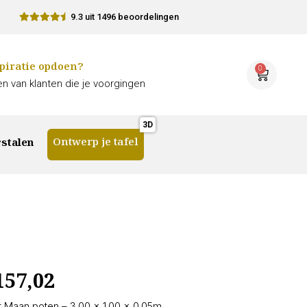
9.3 uit 1496 beoordelingen
piratie opdoen?
0
n van klanten die je voorgingen
Ontwerp je tafel
stalen
157,02
 Maan poten – 3.00 × 1.00 × 0.05m