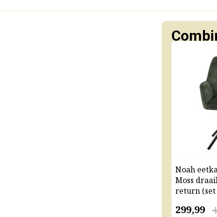
Combin
Noah eetk
Moss draai
return (set
299,99
4