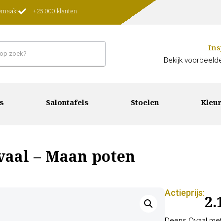
gemaakt
+25.000 klanten
Ins
Bekijk voorbeelde
s
Salontafels
Stoelen
Kleur
vaal – Maan poten
Actieprijs:
2.
Deens Ovaal met