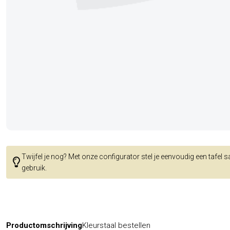
Twijfel je nog? Met onze configurator stel je eenvoudig een tafel 
gebruik.
Productomschrijving
Kleurstaal bestellen