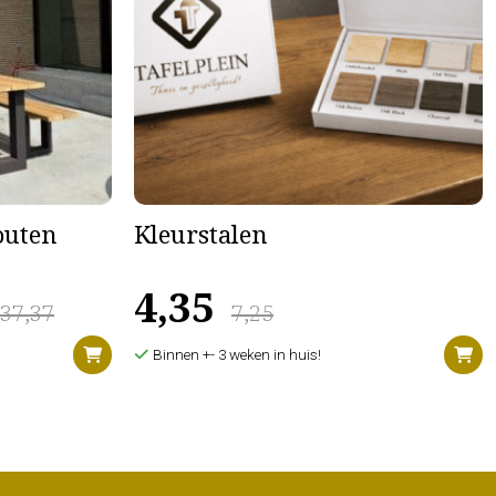
houten
Kleurstalen
4,35
637,37
7,25
Binnen +- 3 weken in huis!