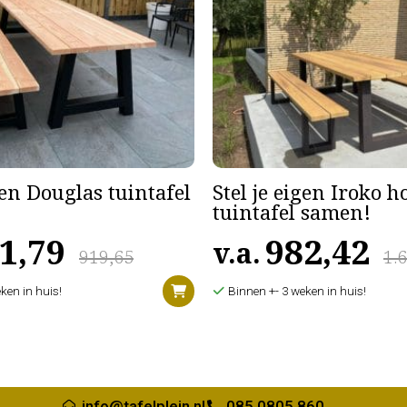
gen Douglas tuintafel
Stel je eigen Iroko 
tuintafel samen!
1,79
982,42
v.a.
919,65
1.
ken in huis!
Binnen +- 3 weken in huis!
info@tafelplein.nl
085 0805 860