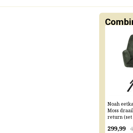
Combin
Noah eetk
Moss draai
return (set
299,99
4