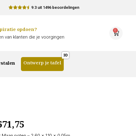
9.3 uit 1496 beoordelingen
piratie opdoen?
0
n van klanten die je voorgingen
Ontwerp je tafel
stalen
671,75
 Maan poten – 2.60 × 1.10 × 0.05m