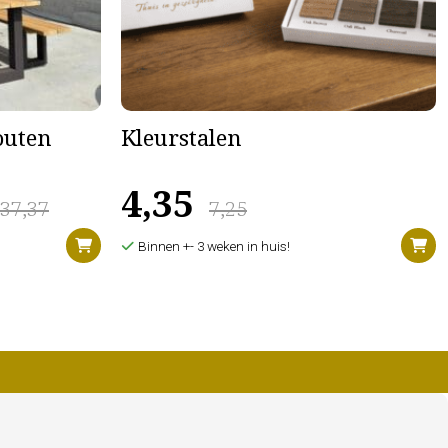
houten
Kleurstalen
4,35
637,37
7,25
Binnen +- 3 weken in huis!