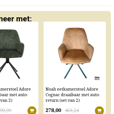
eer met:
amerstoel Adore
Noah eetkamerstoel Adore
baar met auto-
Cognac draaibaar met auto-
 van 2)
return (set van 2)
278,00
99,99
463,24