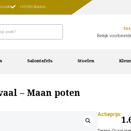
gemaakt
+25.000 klanten
Ins
Bekijk voorbeelde
s
Salontafels
Stoelen
Kleur
vaal – Maan poten
Actieprijs:
1.
Deens Ovaal met