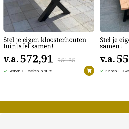
Stel je eigen kloosterhouten
Stel je ei
tuintafel samen!
samen!
572,91
55
v.a.
v.a.
954,85
Binnen +- 3 weken in huis!
Binnen +- 3 we