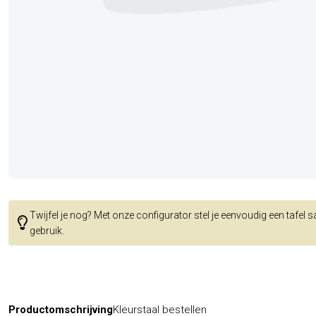
Twijfel je nog? Met onze configurator stel je eenvoudig een tafel 
gebruik.
Productomschrijving
Kleurstaal bestellen