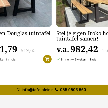
gen Douglas tuintafel
Stel je eigen Iroko 
tuintafel samen!
1,79
982,42
v.a.
919,65
1.
ken in huis!
Binnen +- 3 weken in huis!
info@tafelplein.nl
085 0805 860