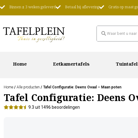
Binnen ± 3 weken geleverd
Betaal bij aflevering
Gratis op maat 
Home
Eetkamertafels
Tuintafel
Home
/
Alle producten
/ Tafel Configuratie: Deens Ovaal – Maan poten
Tafel Configuratie: Deens O
9.3 uit 1496 beoordelingen