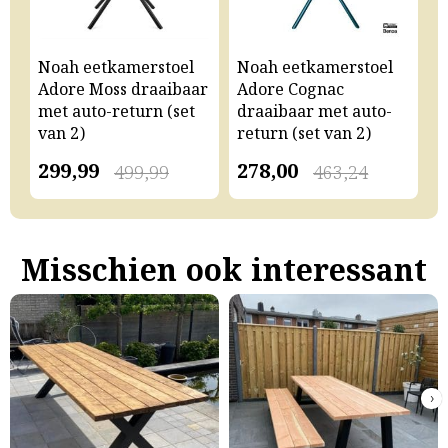
Noah eetkamerstoel
Noah eetkamerstoel
N
Adore Moss draaibaar
Adore Cognac
A
met auto-return (set
draaibaar met auto-
m
van 2)
return (set van 2)
v
299,99
278,00
2
499,99
463,24
Misschien ook interessant
›