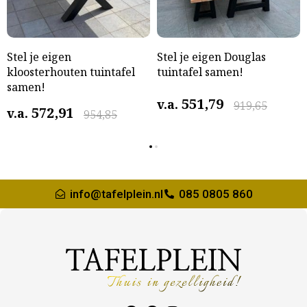
Stel je eigen
Stel je eigen Douglas
kloosterhouten tuintafel
tuintafel samen!
samen!
551,79
v.a.
919,65
572,91
v.a.
954,85
info@tafelplein.nl
085 0805 860