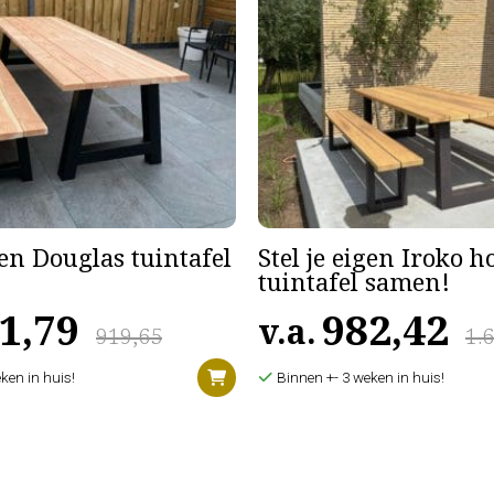
gen Douglas tuintafel
Stel je eigen Iroko 
tuintafel samen!
1,79
982,42
v.a.
919,65
1.
ken in huis!
Binnen +- 3 weken in huis!