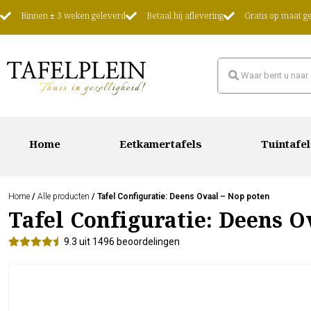
Binnen ± 3 weken geleverd
Betaal bij aflevering
Gratis op maat 
Home
Eetkamertafels
Tuintafel
Home
/
Alle producten
/ Tafel Configuratie: Deens Ovaal – Nop poten
Tafel Configuratie: Deens O
9.3 uit 1496 beoordelingen