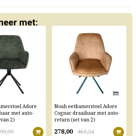
eer met:
amerstoel Adore
Noah eetkamerstoel Adore
baar met auto-
Cognac draaibaar met auto-
 van 2)
return (set van 2)
278,00
99,99
463,24