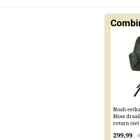
Combin
Noah eetk
Moss draai
return (set
299,99
4