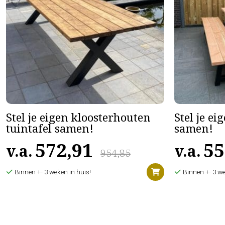
Stel je eigen kloosterhouten
Stel je ei
tuintafel samen!
samen!
572,91
55
v.a.
v.a.
954,85
Binnen +- 3 weken in huis!
Binnen +- 3 we