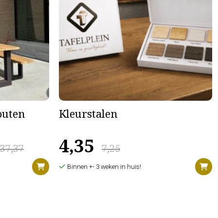
houten
Kleurstalen
4,35
637,37
7,25
Binnen +- 3 weken in huis!