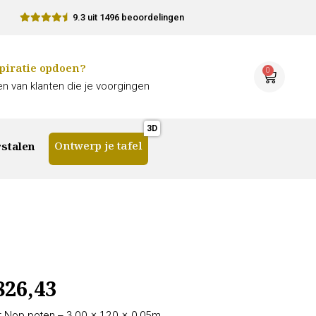
9.3 uit 1496 beoordelingen
piratie opdoen?
0
n van klanten die je voorgingen
Ontwerp je tafel
stalen
826,43
 Nop poten – 3.00 × 1.20 × 0.05m