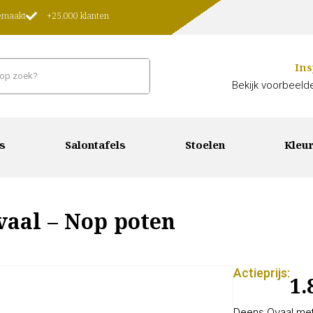
gemaakt
+25.000 klanten
Ins
Bekijk voorbeelde
s
Salontafels
Stoelen
Kleur
vaal – Nop poten
Actieprijs:
1.
Deens Ovaal met