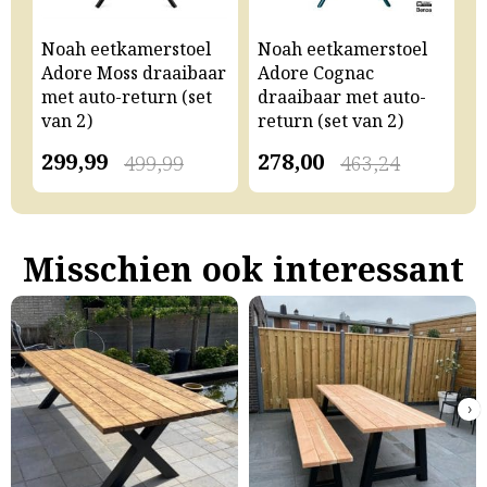
Noah eetkamerstoel
Noah eetkamerstoel
N
Adore Moss draaibaar
Adore Cognac
A
met auto-return (set
draaibaar met auto-
m
van 2)
return (set van 2)
v
299,99
278,00
2
499,99
463,24
Misschien ook interessant
›