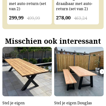
met auto-return (set
draaibaar met auto-
m
van 2)
return (set van 2)
v
299,99
278,00
2
499,99
463,24
Misschien ook interessant
›
Stel je eigen
Stel je eigen Douglas