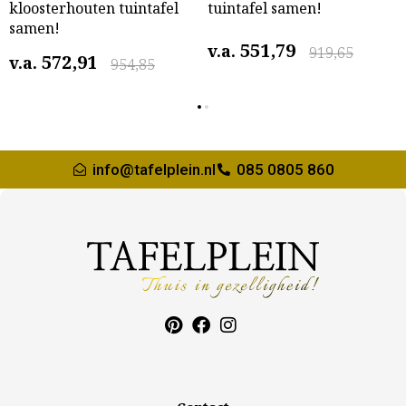
kloosterhouten tuintafel
tuintafel samen!
samen!
551,79
v.a.
919,65
572,91
v.a.
954,85
info@tafelplein.nl
085 0805 860