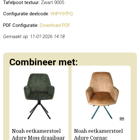
Tafelpoot textuur:
Zwart 9005
Configuratie deelcode:
VHPY97PQ
PDF Configuratie:
Download PDF
Gemaakt op: 11-01-2026 14:18
Combineer met:
Noah eetkamerstoel
Noah eetkamerstoel
N
Adore Moss draaibaar
Adore Cognac
A