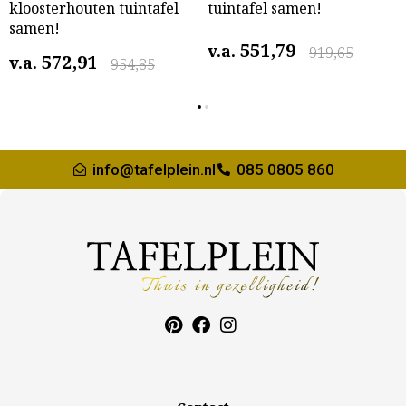
kloosterhouten tuintafel
tuintafel samen!
samen!
551,79
v.a.
919,65
572,91
v.a.
954,85
info@tafelplein.nl
085 0805 860