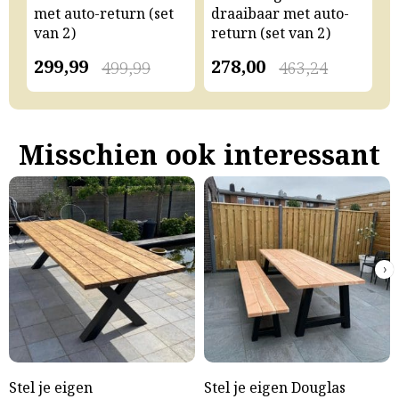
met auto-return (set
draaibaar met auto-
m
van 2)
return (set van 2)
v
299,99
278,00
2
499,99
463,24
Misschien ook interessant
›
Stel je eigen
Stel je eigen Douglas