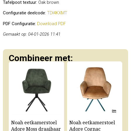
Tafelpoot textuur:
Oak brown
Configuratie deelcode:
TDI4KXMT
PDF Configuratie:
Download PDF
Gemaakt op: 04-01-2026 11:41
Combineer met:
Noah eetkamerstoel
Noah eetkamerstoel
N
Adore Moss draaibaar
Adore Cognac
A