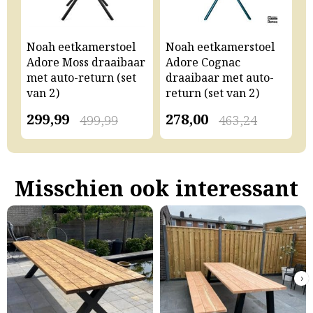
Noah eetkamerstoel
Noah eetkamerstoel
N
Adore Moss draaibaar
Adore Cognac
A
met auto-return (set
draaibaar met auto-
m
van 2)
return (set van 2)
v
299,99
278,00
2
499,99
463,24
Misschien ook interessant
›