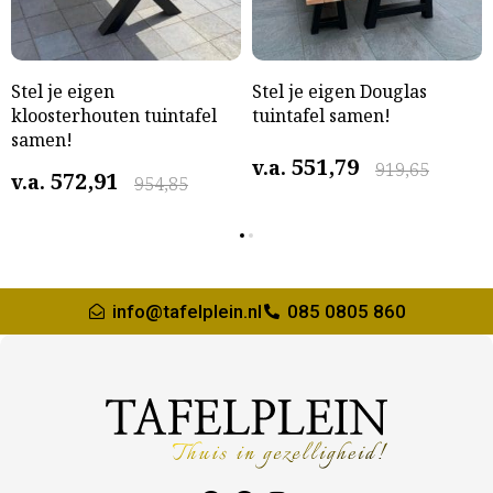
Stel je eigen
Stel je eigen Douglas
kloosterhouten tuintafel
tuintafel samen!
samen!
551,79
v.a.
919,65
572,91
v.a.
954,85
info@tafelplein.nl
085 0805 860