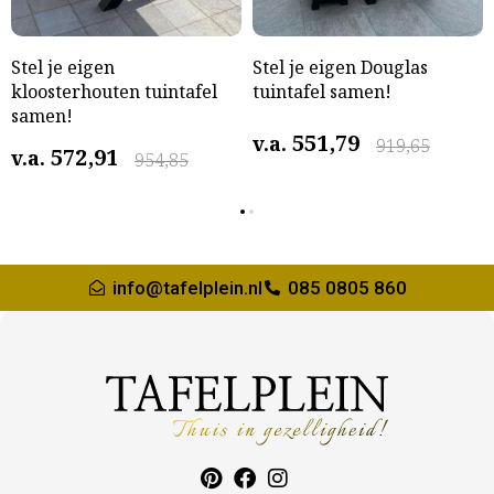
Stel je eigen
Stel je eigen Douglas
kloosterhouten tuintafel
tuintafel samen!
samen!
551,79
v.a.
919,65
572,91
v.a.
954,85
info@tafelplein.nl
085 0805 860