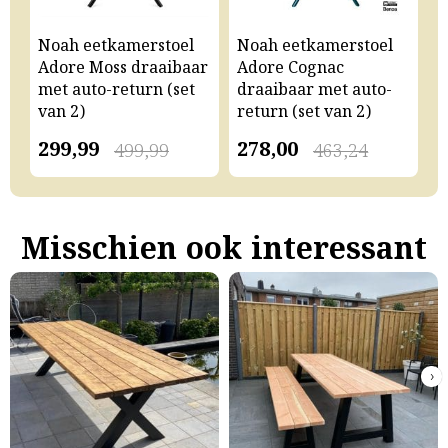
Noah eetkamerstoel
Noah eetkamerstoel
N
Adore Moss draaibaar
Adore Cognac
A
met auto-return (set
draaibaar met auto-
m
van 2)
return (set van 2)
v
299,99
278,00
2
499,99
463,24
Misschien ook interessant
›