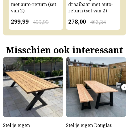
met auto-return (set
draaibaar met auto-
m
van 2)
return (set van 2)
v
299,99
278,00
2
499,99
463,24
Misschien ook interessant
›
Stel je eigen
Stel je eigen Douglas