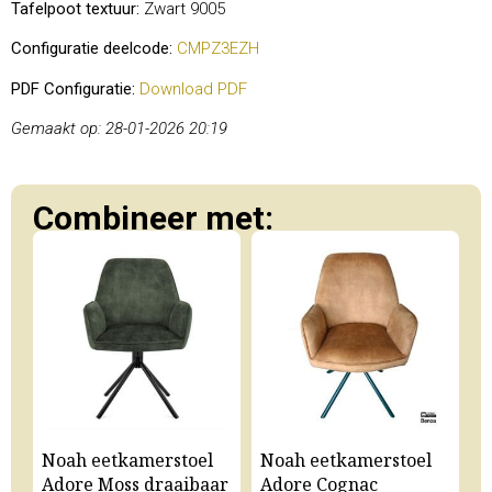
Tafelpoot textuur:
Zwart 9005
Configuratie deelcode:
CMPZ3EZH
PDF Configuratie:
Download PDF
Gemaakt op: 28-01-2026 20:19
Combineer met:
Noah eetkamerstoel
Noah eetkamerstoel
N
Adore Moss draaibaar
Adore Cognac
A