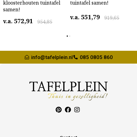
kloosterhouten tuintafel
tuintafel samen!
samen!
551,79
v.a.
919,65
572,91
v.a.
954,85
info@tafelplein.nl
085 0805 860