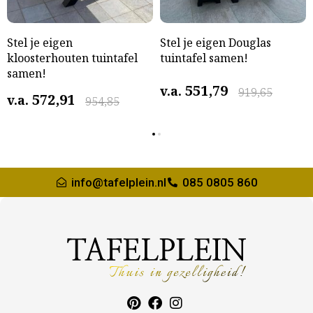
Stel je eigen
Stel je eigen Douglas
kloosterhouten tuintafel
tuintafel samen!
samen!
551,79
v.a.
919,65
572,91
v.a.
954,85
info@tafelplein.nl
085 0805 860