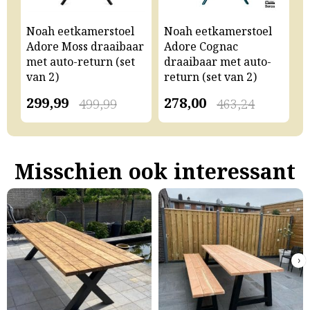
Noah eetkamerstoel
Noah eetkamerstoel
N
Adore Moss draaibaar
Adore Cognac
A
met auto-return (set
draaibaar met auto-
m
van 2)
return (set van 2)
v
299,99
278,00
2
499,99
463,24
Misschien ook interessant
›