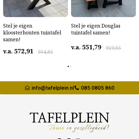
Stel je eigen
Stel je eigen Douglas
kloosterhouten tuintafel
tuintafel samen!
samen!
551,79
v.a.
919,65
572,91
v.a.
954,85
info@tafelplein.nl
085 0805 860