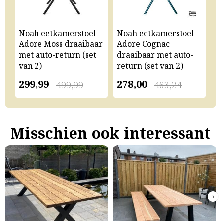
Noah eetkamerstoel
Noah eetkamerstoel
N
Adore Moss draaibaar
Adore Cognac
A
met auto-return (set
draaibaar met auto-
m
van 2)
return (set van 2)
v
299,99
278,00
2
499,99
463,24
Misschien ook interessant
›