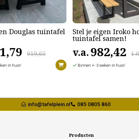
gen Douglas tuintafel
Stel je eigen Iroko 
tuintafel samen!
1,79
982,42
v.a.
919,65
1.
ken in huis!
Binnen +- 3 weken in huis!
info@tafelplein.nl
085 0805 860
Producten