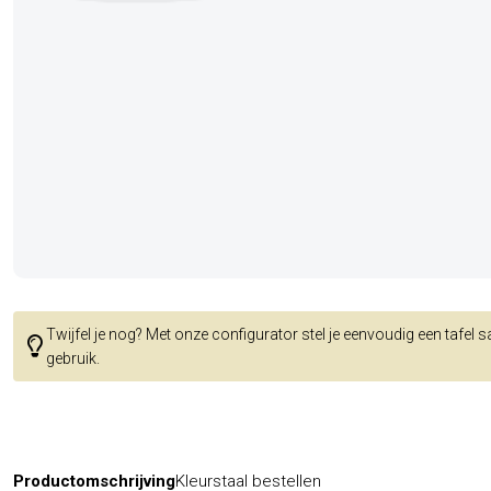
Twijfel je nog? Met onze configurator stel je eenvoudig een tafel 
gebruik.
Productomschrijving
Kleurstaal bestellen