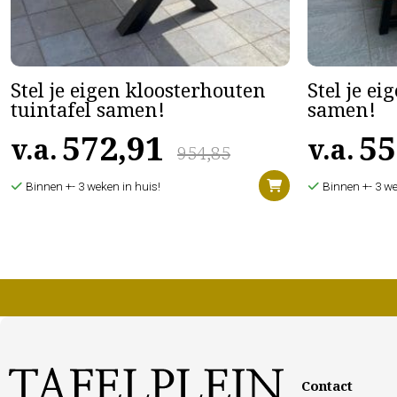
Stel je eigen kloosterhouten
Stel je ei
tuintafel samen!
samen!
572,91
55
v.a.
v.a.
954,85
Binnen +- 3 weken in huis!
Binnen +- 3 we
Contact