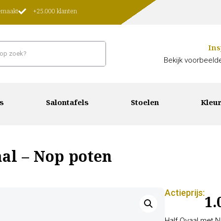
gemaakt
+25.000 klanten
Ins
Bekijk voorbeelde
s
Salontafels
Stoelen
Kleur
aal – Nop poten
Actieprijs:
1.
Half Ovaal met 