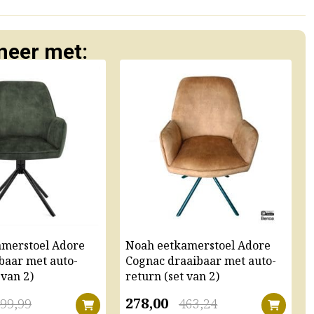
eer met:
amerstoel Adore
Noah eetkamerstoel Adore
baar met auto-
Cognac draaibaar met auto-
 van 2)
return (set van 2)
278,00
99,99
463,24