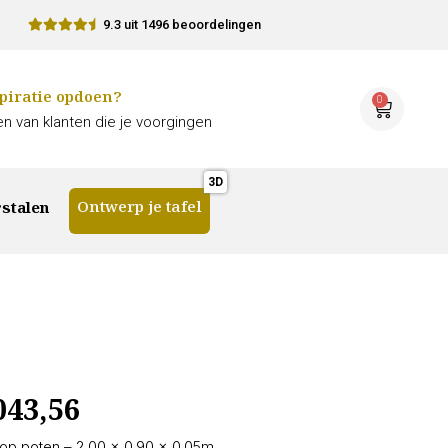
9.3 uit 1496 beoordelingen
piratie opdoen?
0
n van klanten die je voorgingen
Ontwerp je tafel
stalen
043,56
Nop poten – 2.00 × 0.90 × 0.05m