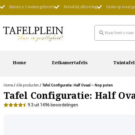
Binnen ± 3 weken geleverd
Betaal bij aflevering
Gratis op maat 
Home
Eetkamertafels
Tuintafel
Home
/
Alle producten
/ Tafel Configuratie: Half Ovaal – Nop poten
Tafel Configuratie: Half Ov
9.3 uit 1496 beoordelingen