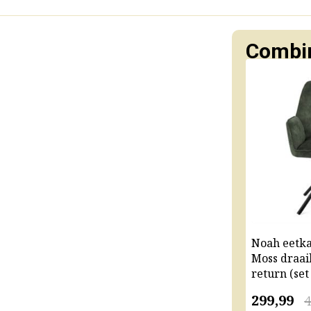
Combin
Noah eetk
Moss draai
return (set
299,99
4