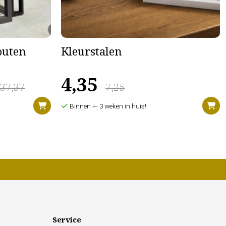
houten
Kleurstalen
4,35
637,37
7,25
Binnen +- 3 weken in huis!
Service