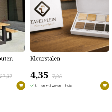
houten
Kleurstalen
4,35
637,37
7,25
Binnen +- 3 weken in huis!