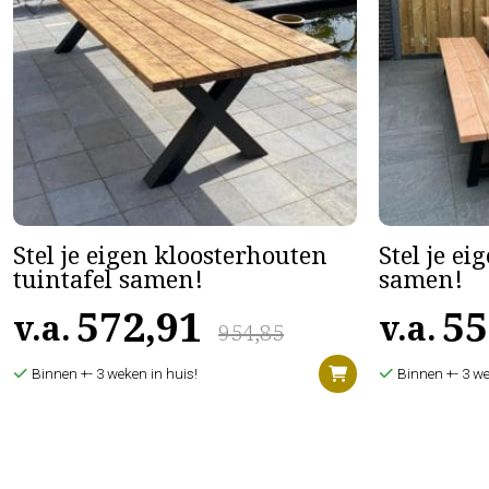
Stel je eigen kloosterhouten
Stel je ei
tuintafel samen!
samen!
572,91
55
v.a.
v.a.
954,85
Binnen +- 3 weken in huis!
Binnen +- 3 we