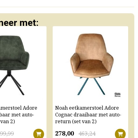
eer met:
amerstoel Adore
Noah eetkamerstoel Adore
baar met auto-
Cognac draaibaar met auto-
 van 2)
return (set van 2)
278,00
99,99
463,24