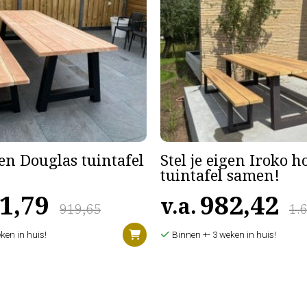
gen Douglas tuintafel
Stel je eigen Iroko 
tuintafel samen!
1,79
982,42
v.a.
919,65
1.
ken in huis!
Binnen +- 3 weken in huis!