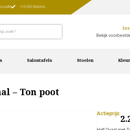
gemaakt
+25.000 klanten
Ins
Bekijk voorbeelde
s
Salontafels
Stoelen
Kleur
aal – Ton poot
Actieprijs:
2.
Half Ovaal met T