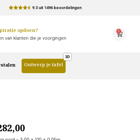
9.3 uit 1496 beoordelingen
piratie opdoen?
0
n van klanten die je voorgingen
Ontwerp je tafel
stalen
282,00
on poot – 3.00 × 1.10 × 0.05m