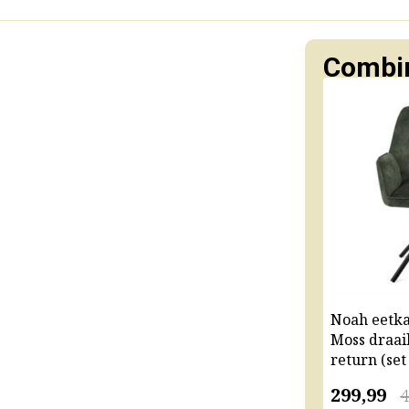
Combin
Noah eetk
Moss draai
return (set
299,99
4