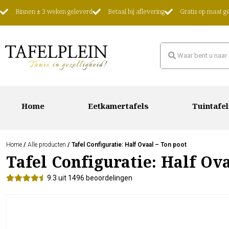
Binnen ± 3 weken geleverd
Betaal bij aflevering
Gratis op maat 
Home
Eetkamertafels
Tuintafel
Home
/
Alle producten
/ Tafel Configuratie: Half Ovaal – Ton poot
Tafel Configuratie: Half Ov
9.3 uit 1496 beoordelingen