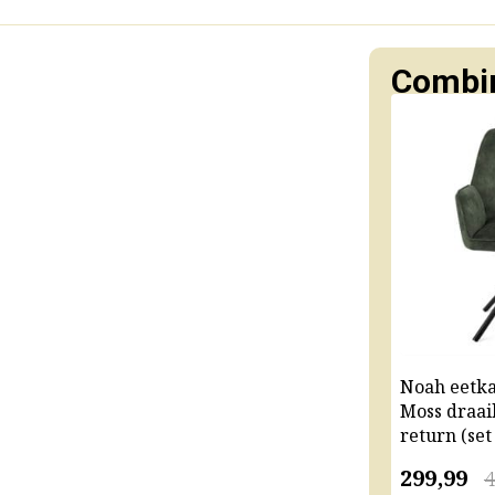
Combin
Noah eetk
Moss draai
return (set
299,99
4