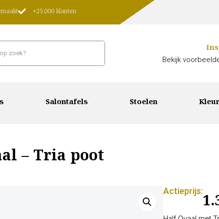
gemaakt
+25.000 klanten
Ins
Bekijk voorbeelde
s
Salontafels
Stoelen
Kleur
al – Tria poot
Actieprijs:
1.
Half Ovaal met T