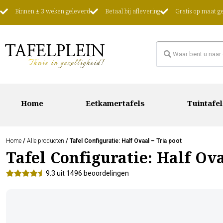
Binnen ± 3 weken geleverd
Betaal bij aflevering
Gratis op maat 
Home
Eetkamertafels
Tuintafel
Home
/
Alle producten
/ Tafel Configuratie: Half Ovaal – Tria poot
Tafel Configuratie: Half Ova
9.3 uit 1496 beoordelingen