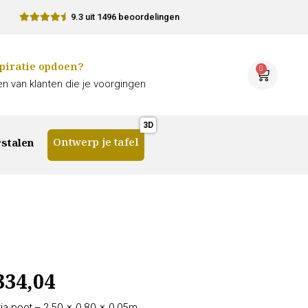
9.3 uit 1496 beoordelingen
piratie opdoen?
0
n van klanten die je voorgingen
Ontwerp je tafel
stalen
334,04
ria poot – 2.50 × 0.80 × 0.05m