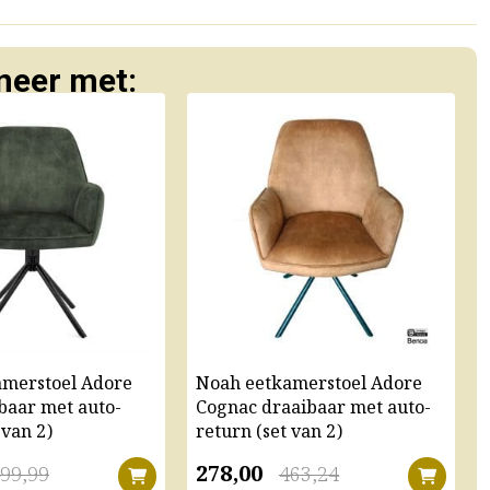
eer met:
amerstoel Adore
Noah eetkamerstoel Adore
baar met auto-
Cognac draaibaar met auto-
 van 2)
return (set van 2)
278,00
99,99
463,24