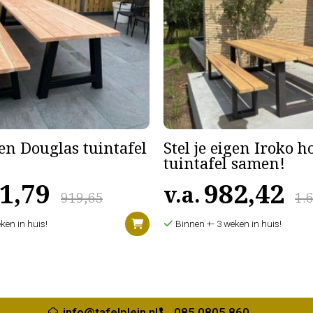
gen Douglas tuintafel
Stel je eigen Iroko 
tuintafel samen!
1,79
982,42
v.a.
919,65
1.
ken in huis!
Binnen +- 3 weken in huis!
info@tafelplein.nl
085 0805 860