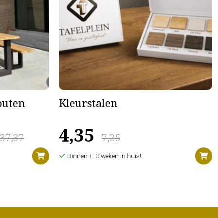
houten
Kleurstalen
4,35
637,37
7,25
Binnen +- 3 weken in huis!