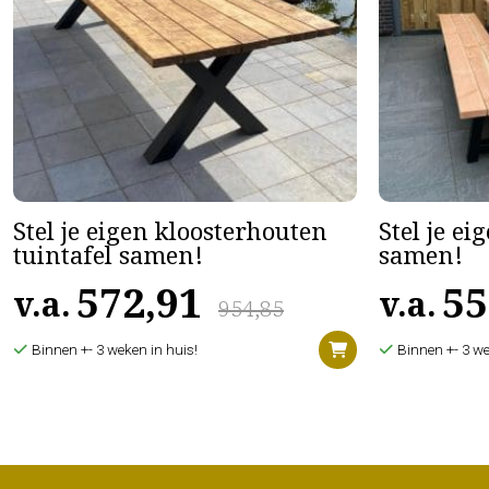
Stel je eigen kloosterhouten
Stel je ei
tuintafel samen!
samen!
572,91
55
v.a.
v.a.
954,85
Binnen +- 3 weken in huis!
Binnen +- 3 we