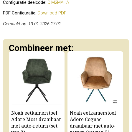
Configuratie deelcode:
QIM2MAHA
PDF Configuratie:
Download PDF
Gemaakt op: 13-01-2026 17:01
Combineer met:
Noah eetkamerstoel
Noah eetkamerstoel
N
Adore Moss draaibaar
Adore Cognac
A
met auto-return (set
draaibaar met auto-
m