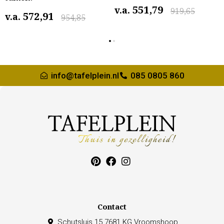
551,79
v.a.
919,65
572,91
v.a.
954,85
info@tafelplein.nl
085 0805 860
Contact
Schutsluis 15 7681 KG Vroomshoop