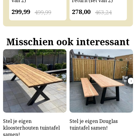
van 2)
return (set van 2)
v
299,99
278,00
2
499,99
463,24
Misschien ook interessant
›
Stel je eigen
Stel je eigen Douglas
kloosterhouten tuintafel
tuintafel samen!
samen!