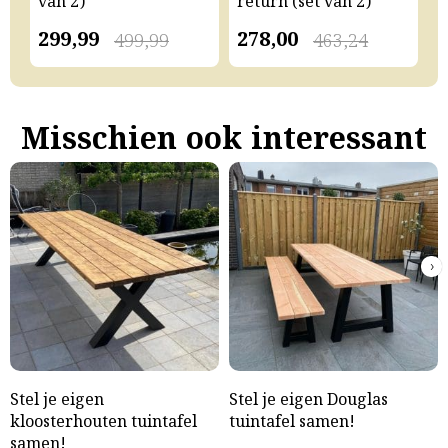
van 2)
return (set van 2)
v
299,99
278,00
2
499,99
463,24
Misschien ook interessant
›
Stel je eigen
Stel je eigen Douglas
kloosterhouten tuintafel
tuintafel samen!
samen!