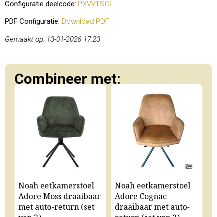
Configuratie deelcode:
PXVVTSCI
PDF Configuratie:
Download PDF
Gemaakt op: 13-01-2026 17:23
Combineer met:
Noah eetkamerstoel
Noah eetkamerstoel
N
Adore Moss draaibaar
Adore Cognac
A
met auto-return (set
draaibaar met auto-
m