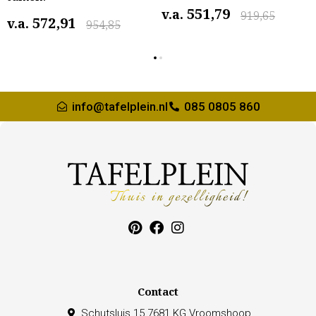
551,79
v.a.
919,65
572,91
v.a.
954,85
info@tafelplein.nl
085 0805 860
Contact
Schutsluis 15 7681 KG Vroomshoop