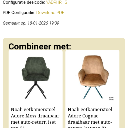
Configuratie deelcode:
YADRHRHS
PDF Configuratie:
Download PDF
Gemaakt op: 18-01-2026 19:39
Combineer met:
Noah eetkamerstoel
Noah eetkamerstoel
N
Adore Moss draaibaar
Adore Cognac
A
met auto-return (set
draaibaar met auto-
m