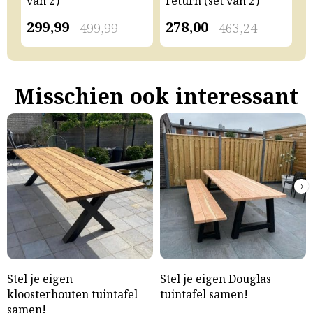
van 2)
return (set van 2)
v
299,99
278,00
2
499,99
463,24
Misschien ook interessant
›
Stel je eigen
Stel je eigen Douglas
kloosterhouten tuintafel
tuintafel samen!
samen!