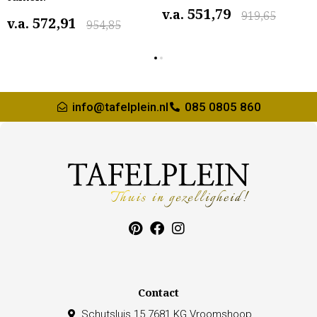
551,79
v.a.
919,65
572,91
v.a.
954,85
info@tafelplein.nl
085 0805 860
Contact
Schutsluis 15 7681 KG Vroomshoop