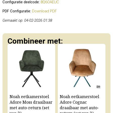
Configuratie deelcode:
8Q6OAEUC
PDF Configuratie:
Download PDF
Gemaakt op: 04-02-2026 01:38
Combineer met:
Noah eetkamerstoel
Noah eetkamerstoel
N
Adore Moss draaibaar
Adore Cognac
A
met auto-return (set
draaibaar met auto-
m