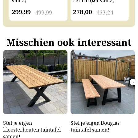
van 2)
return (set van 2)
v
299,99
278,00
2
499,99
463,24
Misschien ook interessant
›
Stel je eigen
Stel je eigen Douglas
kloosterhouten tuintafel
tuintafel samen!
samen!