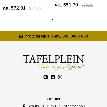
551,79
v.a.
919,65
572,91
v.a.
954,85
info@tafelplein.nl
085 0805 860
Contact
Schutsluis 15 7681 KG Vroomshoop