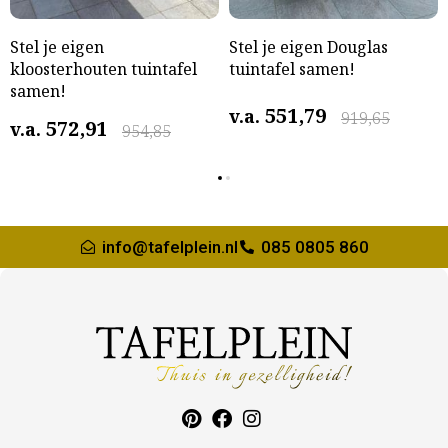
Stel je eigen
Stel je eigen Douglas
kloosterhouten tuintafel
tuintafel samen!
samen!
551,79
v.a.
919,65
572,91
v.a.
954,85
info@tafelplein.nl
085 0805 860