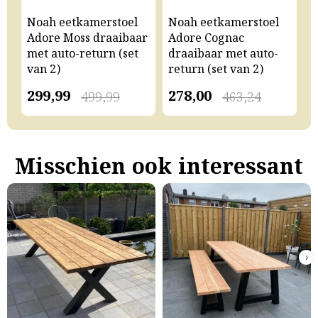
Noah eetkamerstoel
Noah eetkamerstoel
N
Adore Moss draaibaar
Adore Cognac
A
met auto-return (set
draaibaar met auto-
m
van 2)
return (set van 2)
v
299,99
278,00
2
499,99
463,24
Misschien ook interessant
›