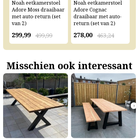
Noah eetkamerstoel
Noah eetkamerstoel
N
Adore Moss draaibaar
Adore Cognac
A
met auto-return (set
draaibaar met auto-
m
van 2)
return (set van 2)
v
299,99
278,00
2
499,99
463,24
Misschien ook interessant
›