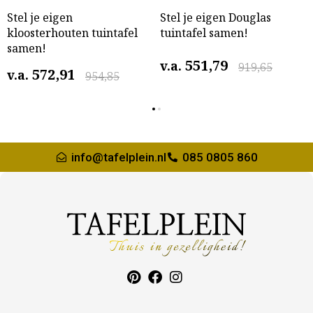
Stel je eigen
Stel je eigen Douglas
kloosterhouten tuintafel
tuintafel samen!
samen!
551,79
v.a.
919,65
572,91
v.a.
954,85
info@tafelplein.nl
085 0805 860