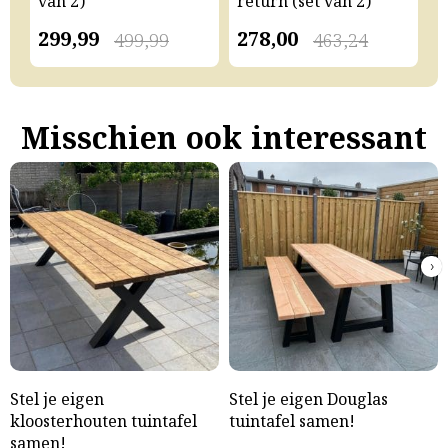
van 2)
return (set van 2)
v
299,99
278,00
2
499,99
463,24
Misschien ook interessant
›
Stel je eigen
Stel je eigen Douglas
kloosterhouten tuintafel
tuintafel samen!
samen!