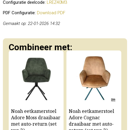
Configuratie deelcode:
LREZ40M3
PDF Configuratie:
Download PDF
Gemaakt op: 22-01-2026 14:32
Combineer met:
Noah eetkamerstoel
Noah eetkamerstoel
N
Adore Moss draaibaar
Adore Cognac
A
met auto-return (set
draaibaar met auto-
m