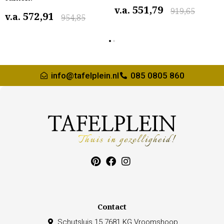
551,79
v.a.
919,65
572,91
v.a.
954,85
info@tafelplein.nl
085 0805 860
Contact
Schutsluis 15 7681 KG Vroomshoop