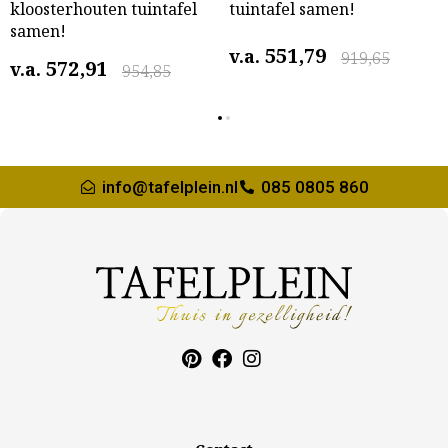
kloosterhouten tuintafel
tuintafel samen!
samen!
551,79
v.a.
919,65
572,91
v.a.
954,85
info@tafelplein.nl
085 0805 860