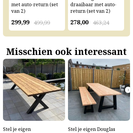
met auto-return (set
draaibaar met auto-
m
van 2)
return (set van 2)
v
299,99
278,00
2
499,99
463,24
Misschien ook interessant
›
Stel je eigen
Stel je eigen Douglas