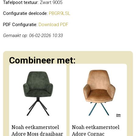
Tafelpoot textuur:
Zwart 9005
Configuratie deelcode:
PBGR9LSL
PDF Configuratie:
Download PDF
Gemaakt op: 06-02-2026 10:33
Combineer met:
Noah eetkamerstoel
Noah eetkamerstoel
N
Adore Moss draaibaar
Adore Cognac
A